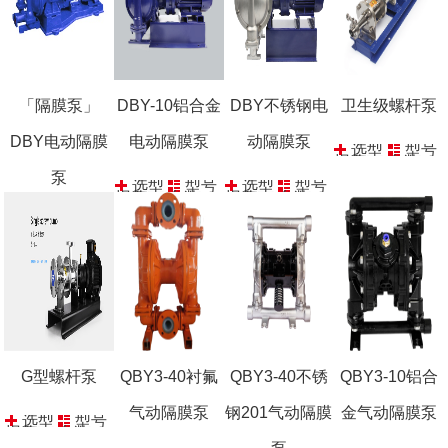
「隔膜泵」
DBY-10铝合金
DBY不锈钢电
卫生级螺杆泵
DBY电动隔膜
电动隔膜泵
动隔膜泵
选型
型号
报价
参数
泵
选型
型号
选型
型号
报价
参数
报价
参数
选型
型号
报价
参数
G型螺杆泵
QBY3-40衬氟
QBY3-40不锈
QBY3-10铝合
气动隔膜泵
钢201气动隔膜
金气动隔膜泵
选型
型号
报价
参数