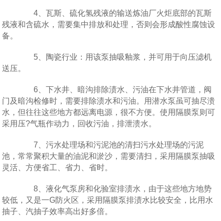
4、瓦斯、硫化氢残液的输送炼油厂火炬底部的瓦斯
残液和含硫水，需要集中排放和处理，否则会形成酸性腐蚀设
备。
5、陶瓷行业：用该泵抽吸釉浆，并可用于向压滤机
送压。
6、下水井、暗沟排除渍水、污油在下水井管道，阀
门及暗沟检修时，需要排除渍水和污油。用潜水泵虽可抽尽溃
水，但往往这些地方都远离电源，很不方便。使用隔膜泵则可
采用压?气瓶作动力，回收污油，排泄溃水。
7、污水处理场和污泥池的清扫污水处理场的污泥
池，常常聚积大量的油泥和淤沙，需要清扫，采用隔膜泵抽吸
灵活、方便省工、省力、省时。
8、液化气泵房和化验室排渍水，由于这些地方地势
较低，又是一G防火区，采用隔膜泵排渍水比较安全，比用水
抽子、汽抽子效率高出好多倍。