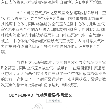
入口支管将阀球推离阀座使流体能自由地进入B室直至填满。
图2：当受空气挤压之空气室B达到其位移G限时，空
气 阀会将空气引导至空气室A之背面，同样形成挤压力而使
其推离中心体，同时将连结的空气室B拉回中心体，此时空气
室A之驱动所产生的液压将入口阀球推回阀座，同时将出口阀
球推离阀座使流体能被挤压而从出口排出泵体 外。空气室B
被拉回中心体这个动作使A室形成真空状态，因而能靠大气压
力作用将流体由入口支管将阀球推离阀座而进入A室直至填
满。
当膜片之运动完成时，空气阀再次引导空气至空气室
B之背面，同时空气室A做空气排放动作。在泵回复到 原启动
状态时，泵内的两个膜片各自完成了一个空气排放或流体排放
的过程。这构成了一个循环泵送过程。依使用状况，泵通过数
次完全的循环泵送动作而使泵达到 自吸状态。
QBY3-10PVDF气动隔膜泵-型号意义