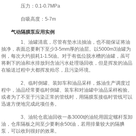
压力：0.1-0.7MPa
自吸高度：5-7m
气动隔膜泵应用实例
1、油罐清底，尽管有垫水法抽油，也不能保证将油
抽净，表面总要剩下至少3-5mm厚的油层。以5000m3油罐为
例，每次大约损耗1-1.5t油。对于有低位脱水槽的油罐，虽可
将剩下的油和水排放到含油污水处理场回收，但是挥发的油品
在输送过程中大都挥发殆尽，且污染环境。
2、临时倒罐、装卸车和油品采样，炼油生产调度过
程中，油品经常要临时倒罐、装车和对油罐中油品采样检验。
或者为了不至于污染正常的管线时，用隔膜泵接临时管线可以
迅速方便地完成此项任务。
3、油轮仓底油回收一条3000t的油轮用固定螺杆泵卸
油，仓库隔板之间至少要剩余50t油，若用排量较大的隔腆
泵，可以收到很好的效果。