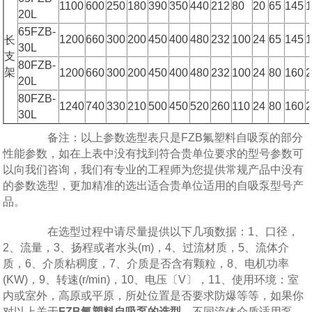
1100
600
250
180
390
350
440
212
80
20
65
145
20L
65FZB-
1200
660
300
200
450
400
480
232
100
24
65
145
长
30L
支
80FZB-
架
1200
660
300
200
450
400
480
232
100
24
80
160
20L
80FZB-
1240
740
330
210
500
450
520
260
110
24
80
160
30L
备注：以上参数选型表只是FZB氟塑料自吸泵的部分
性能参数，如在上表中没有找到符合贵单位要求的型号参数可
以向我们咨询，我们有专业的工程师为您提供常规产品中没有
的参数选型，更加精准的选出适合贵单位适用的自吸泵型号产
品。
在选型过程中请尽量提供以下几项数据：1、口径，
2、流量，3、扬程或者水头(m)，4、过流材质，5、流体介
质，6、介质粘稠度，7、介质是否含有颗粒，8、电机功率
(KW)，9、转速(r/min)，10、电压〔V〕，11、使用环境：室
内或室外，高原或平原，所处位置是否要求防爆等等，如果你
对以上关于
FZB氟塑料自吸泵的选型
，不同流体介质适用泵