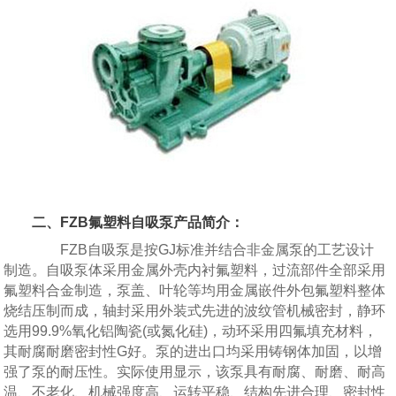
二、FZB氟塑料自吸泵产品简介：
FZB自吸泵是按GJ标准并结合非金属泵的工艺设计
制造。自吸泵体采用金属外壳内衬氟塑料，过流部件全部采用
氟塑料合金制造，泵盖、叶轮等均用金属嵌件外包氟塑料整体
烧结压制而成，轴封采用外装式先进的波纹管机械密封，静环
选用99.9%氧化铝陶瓷(或氮化硅)，动环采用四氟填充材料，
其耐腐耐磨密封性G好。泵的进出口均采用铸钢体加固，以增
强了泵的耐压性。实际使用显示，该泵具有耐腐、耐磨、耐高
温、不老化、机械强度高、运转平稳、结构先进合理、密封性