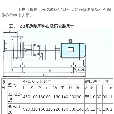
用户可根据此表选型确定型号，如有特殊情况可咨询
我公司技术人员。
五、FZB系列氟塑料自吸泵安装尺寸
外型及安装尺寸
进口法兰尺寸
系
型 号
列
L
S
P
f
W
T
H
h
x
k
i
j
m
32FZB-
450
100
160
80
180
140
230
90
55
10
32
90
1
15
40FZB-
590
310
160
110
220
170
305
140
65
12
40
100
1
20