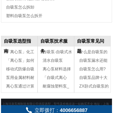
自吸泵怎么拆卸
塑料自吸泵怎么拆开
自吸泵选型指
自吸泵技术服
自吸泵常见问
南
务
题
「离心泵」化工
自吸泵-自吸式水
什么是自吸泵的
「离心泵」如何
清水自吸泵
自吸泵漏水还能
行业常见的三种离
泵
水锤现象?水锤现象
移动式防爆自吸
离心泵材料选择
自吸泵怎么用?
心泵的选型方法
看懂离心泵的型号
会造成什么后果?
抽水吗
泵用金属材料耐
「自吸式离心
自吸泵品牌十大
标法？
泵-KYB25-7-30
时应该考虑的因素
自吸泵的使用注意
离心泵通过计算
耐腐蚀塑料泵_
ZX卧式自吸泵的
腐蚀表
及主要材料
泵」自吸泵工作原
事项有哪些?
排名
选型实例
理及分类
耐腐蚀自吸泵
工作原理及型号意
义
上海沈泉泵阀制造有限公司供应
选型，型号及价格在这一站购买齐全 地址：上海
立即拨打：
4006656887
市嘉定区绿色经济工业园 备案号：