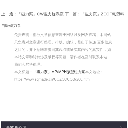
上一篇：
「磁力泵」CW磁力旋涡泵
下一篇：
「磁力泵」ZCQF氟塑料
自吸磁力泵
免责声明：部分文章信息来源于网络以及网友投稿，本网站
只负责对文章进行整理、排版、编辑，是出于传递 更多信息
之目的，并不意味着赞同其观点或证实其内容的真实性，如
本站文章和转稿涉及版权等问题，请作者在及时联系本站，
我们会尽快处理。
本文标题：
「磁力泵」MP/MPH微型磁力泵
本文地址：
https://www.sqmade.cn/CQZCQCQB/266.html
管道离心泵