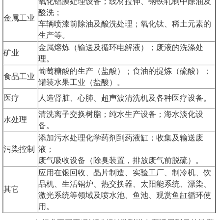
氧化铝膜处理设备；线材拉伸、钢铁轧制中除油及
酸洗；
金属工业
车辆喷漆前除油及酸洗处理；氧化钛、稀土元素的
生产等。
金属熔炼（输送及循环电解液）；废液的洗涤处
矿业
理。
葡萄糖酸的生产（盐酸）；食油的提炼（硫酸）；
食品工业
罐装水果工业（盐酸）。
医疗
人造肾脏、心肺、超声波清洗机及各种医疗设备。
清洗离子交换树脂；纯水生产设备；海水淡化设
水处理
备。
添加污水处理化学药剂到药液缸；收集及输送废
污染控制
液；
废气吸收设备（除臭装置，排放废气前脱硫）。
应用在银回收、晶片制造、实验工厂、制冷机、饮
品机、生活锅炉、热交换器、太阳能系统、漂染、
其它
激光系统等领域及喷水池、鱼池、观赏鱼缸循环使
用。