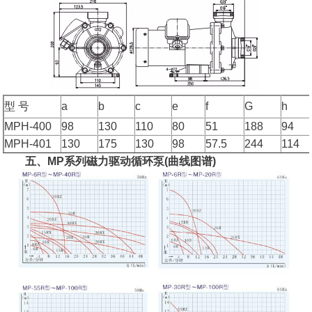
型 号
a
b
c
e
f
G
h
MPH-400
98
130
110
80
51
188
94
MPH-401
130
175
130
98
57.5
244
114
五、MP系列磁力驱动循环泵(曲线图谱)