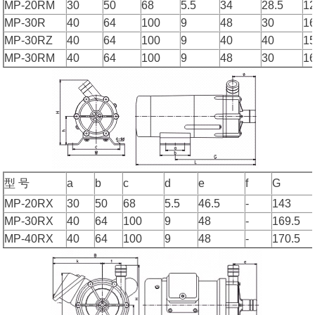
MP-20RM
30
50
68
5.5
34
28.5
1
MP-30R
40
64
100
9
48
30
16
MP-30RZ
40
64
100
9
40
40
1
MP-30RM
40
64
100
9
48
30
16
型 号
a
b
c
d
e
f
G
MP-20RX
30
50
68
5.5
46.5
-
143
MP-30RX
40
64
100
9
48
-
169.5
MP-40RX
40
64
100
9
48
-
170.5