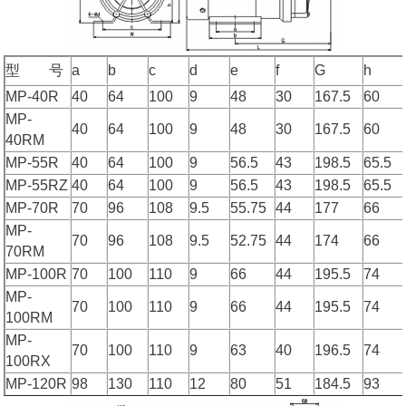
型 号
a
b
c
d
e
f
G
h
MP-40R
40
64
100
9
48
30
167.5
60
MP-
40
64
100
9
48
30
167.5
60
40RM
MP-55R
40
64
100
9
56.5
43
198.5
65.5
MP-55RZ
40
64
100
9
56.5
43
198.5
65.5
MP-70R
70
96
108
9.5
55.75
44
177
66
MP-
70
96
108
9.5
52.75
44
174
66
70RM
MP-100R
70
100
110
9
66
44
195.5
74
MP-
70
100
110
9
66
44
195.5
74
100RM
MP-
70
100
110
9
63
40
196.5
74
100RX
MP-120R
98
130
110
12
80
51
184.5
93