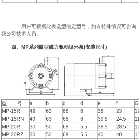
用户可根据此表选型确定型号，如有特殊情况可咨询
我公司技术人员。
四、MP系列微型磁力驱动循环泵(安装尺寸)
型 号
a
b
c
d
e
f
G
MP-15R
49
63
68
6
38
23
1
MP-15RN
49
63
68
6
39.5
24.5
11
MP-20R
30
50
68
5.5
38.5
28.5
13
MP-20RZ
30
50
68
5.5
40
40
1