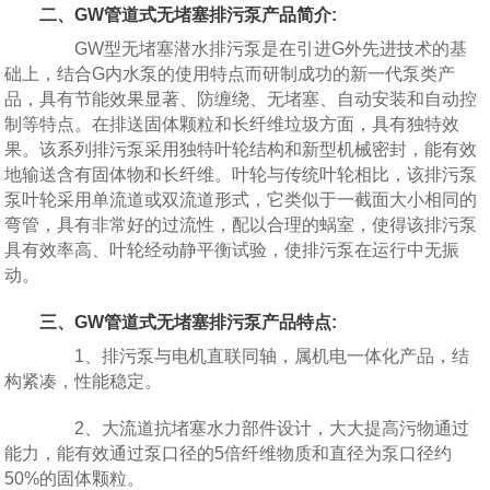
二、GW管道式无堵塞排污泵产品简介:
GW型无堵塞潜水排污泵是在引进G外先进技术的基
础上，结合G内水泵的使用特点而研制成功的新一代泵类产
品，具有节能效果显著、防缠绕、无堵塞、自动安装和自动控
制等特点。在排送固体颗粒和长纤维垃圾方面，具有独特效
果。该系列排污泵采用独特叶轮结构和新型机械密封，能有效
地输送含有固体物和长纤维。叶轮与传统叶轮相比，该排污泵
泵叶轮采用单流道或双流道形式，它类似于一截面大小相同的
弯管，具有非常好的过流性，配以合理的蜗室，使得该排污泵
具有效率高、叶轮经动静平衡试验，使排污泵在运行中无振
动。
三、GW管道式无堵塞排污泵产品特点:
1、排污泵与电机直联同轴，属机电一体化产品，结
构紧凑，性能稳定。
2、大流道抗堵塞水力部件设计，大大提高污物通过
能力，能有效通过泵口径的5倍纤维物质和直径为泵口径约
50%的固体颗粒。