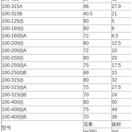
100-315A
46
27.9
100-315B
40.5
21
100-125(I)
80
5
100-160(I)
80
8
100-160(I)A
72
6.5
100-200(I)
80
12.5
100-200(I)A
72
10
100-250(I)
80
20
100-250(I)A
75
17.5
100-250(I)B
69
15
100-315(I)
80
32
100-315(I)A
75
27.5
100-315(I)B
70
24
100-400(I)
80
50
100-400(I)A
75
44
100-400(I)B
70
38
流量
扬程
型号
(m3/h)
(m)