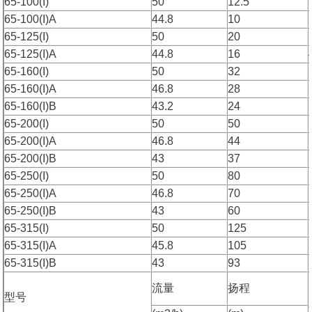
65-100(I)
50
12.5
65-100(I)A
44.8
10
65-125(I)
50
20
65-125(I)A
44.8
16
65-160(I)
50
32
65-160(I)A
46.8
28
65-160(I)B
43.2
24
65-200(I)
50
50
65-200(I)A
46.8
44
65-200(I)B
43
37
65-250(I)
50
80
65-250(I)A
46.8
70
65-250(I)B
43
60
65-315(I)
50
125
65-315(I)A
45.8
105
65-315(I)B
43
93
流量
扬程
型号