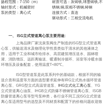
扬程范围：7-150（m）
材质可选：灰铸铁,球墨铸铁,不
轴封形式：机械密封
锈钢,铜,双相不锈钢,铸钢
泵的类型：离心式
连接方式：直连
驱动形式：三相交流电机
一、 ISG立式管道离心泵主要用途:
上海品牌厂家沈泉泵阀生产制造的ISG型立式管道离
心泵，供输送清水及物理化学性质类似于清水的其他液体之
用，适用于工业和城市给排水、高层建筑增压送水、园林喷
灌、消防增压、远距离输送、暖通制冷循环、浴室等冷暖水循
环增压及设备配套，使用温度T<80℃。
ISG型管道泵是此泵系列中的基础款，根据不同的输
送介质和温度等方面的选型要求延伸有IRG立式热水循环管道
离心泵、GRG型立式高温管道泵、
IHG立式化工离心泵
、YG
立式管道离心油泵、IHGB立式防爆不锈钢管道离心泵、ISGB
防爆管道离心泵等型号泵种类，各行业不同工况ISG立式管道
离心泵适用型号的选型及不同材质和配置下的价格问题欢迎致