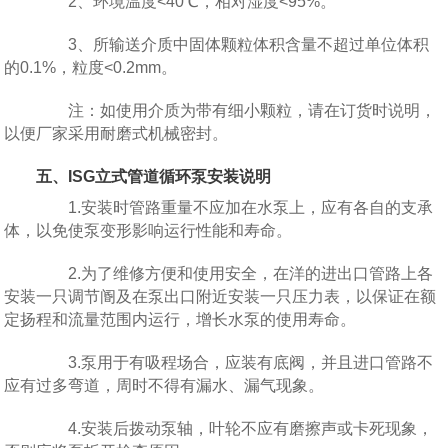
2、环境温度<40℃，相对湿度<95%。
3、所输送介质中固体颗粒体积含量不超过单位体积
的0.1%，粒度<0.2mm。
注：如使用介质为带有细小颗粒，请在订货时说明，
以便厂家采用耐磨式机械密封。
五、ISG立式管道循环泵安装说明
1.安装时管路重量不应加在水泵上，应有各自的支承
体，以免使泵变形影响运行性能和寿命。
2.为了维修方便和使用安全，在洋的进出口管路上各
安装一只调节阍及在泵出口附近安装一只压力表，以保证在额
定扬程和流量范围内运行，增长水泵的使用寿命。
3.泵用于有吸程场合，应装有底阀，并且进口管路不
应有过多弯道，周时不得有漏水、漏气现象。
4.安装后拨动泵轴，叶轮不应有磨擦声或卡死现象，