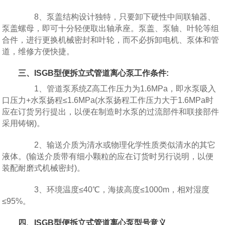
8、泵盖结构设计独特，只要卸下硬性中间联轴器、
泵盖螺母，即可十分轻便取出轴承座。泵盖、泵轴、叶轮等组
合件，进行更换机械密封和叶轮，而不必拆卸电机、泵体和管
道，维修方便快捷。
三、ISGB型便拆立式管道离心泵工作条件:
1、管道泵系统Z高工作压力为1.6MPa，即水泵吸入
口压力+水泵扬程≤1.6MPa(水泵扬程工作压力大于1.6MPa时
应在订货另行提出，以便在制造时水泵的过流部件和联接部件
采用铸钢)。
2、输送介质为清水或物理化学性质类似清水的其它
液体。(输送介质带有细小颗粒的应在订货时另行说明，以便
装配耐磨式机械密封)。
3、环境温度≤40℃，海拔高度≤1000m，相对湿度
≤95%。
四、ISGB型便拆立式管道离心泵型号意义