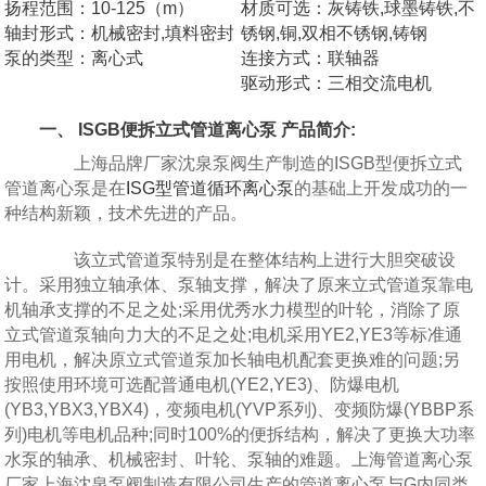
扬程范围：10-125（m）
材质可选：灰铸铁,球墨铸铁,不
轴封形式：机械密封,填料密封
锈钢,铜,双相不锈钢,铸钢
泵的类型：离心式
连接方式：联轴器
驱动形式：三相交流电机
一、 ISGB便拆立式管道离心泵 产品简介:
上海品牌厂家沈泉泵阀生产制造的ISGB型便拆立式
管道离心泵是在
ISG型管道循环离心泵
的基础上开发成功的一
种结构新颖，技术先进的产品。
该立式管道泵特别是在整体结构上进行大胆突破设
计。采用独立轴承体、泵轴支撑，解决了原来立式管道泵靠电
机轴承支撑的不足之处;采用优秀水力模型的叶轮，消除了原
立式管道泵轴向力大的不足之处;电机采用YE2,YE3等标准通
用电机，解决原立式管道泵加长轴电机配套更换难的问题;另
按照使用环境可选配普通电机(YE2,YE3)、防爆电机
(YB3,YBX3,YBX4)，变频电机(YVP系列)、变频防爆(YBBP系
列)电机等电机品种;同时100%的便拆结构，解决了更换大功率
水泵的轴承、机械密封、叶轮、泵轴的难题。上海管道离心泵
厂家上海沈泉泵阀制造有限公司生产的管道离心泵与G内同类