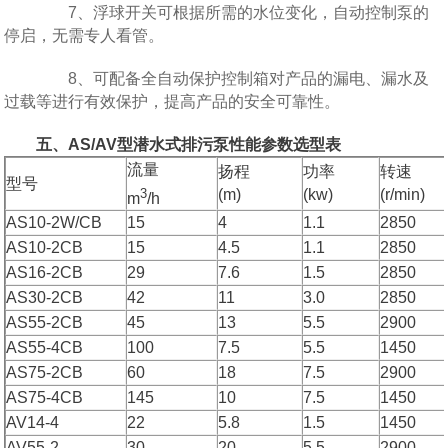
7、浮球开关可根据所需的水位变化，自动控制泵的
停启，无需专人看管。
8、可配备全自动保护控制箱对产品的漏电、漏水及
过载等进行有效保护，提高产品的安全可靠性。
五、AS/AV型潜水式排污泵性能参数选型表
流量
扬程
功率
转速
型号
3
(m)
(kw)
(r/min)
m
/h
AS10-2W/CB
15
4
1.1
2850
AS10-2CB
15
4.5
1.1
2850
AS16-2CB
29
7.6
1.5
2850
AS30-2CB
42
11
3.0
2850
AS55-2CB
45
13
5.5
2900
AS55-4CB
100
7.5
5.5
1450
AS75-2CB
60
18
7.5
2900
AS75-4CB
145
10
7.5
1450
AV14-4
22
5.8
1.5
1450
AV55-2
30
20
5.5
2900