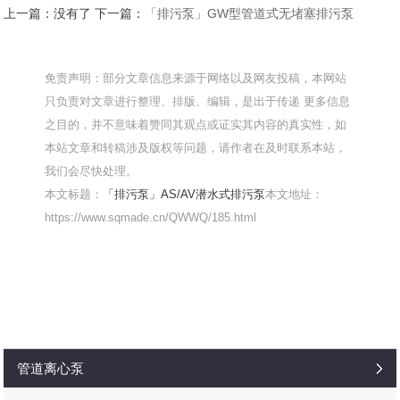
上一篇：没有了 下一篇：
「排污泵」GW型管道式无堵塞排污泵
免责声明：部分文章信息来源于网络以及网友投稿，本网站
只负责对文章进行整理、排版、编辑，是出于传递 更多信息
之目的，并不意味着赞同其观点或证实其内容的真实性，如
本站文章和转稿涉及版权等问题，请作者在及时联系本站，
我们会尽快处理。
本文标题：
「排污泵」AS/AV潜水式排污泵
本文地址：
https://www.sqmade.cn/QWWQ/185.html
管道离心泵