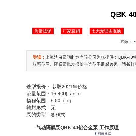
QBK-
质量担保
厂家直销
七天无理由退换
来源：上海
导读：
上海沈泉泵阀制造有限公司为您提供：QBK-4
膜泵型号、隔膜泵批发报价与选型手册感兴趣，请拨打我公司
选型报价：
获取2021年价格
流量范围：16-400(L/min)
扬程范围：8-80（m）
轴封形式：无
泵的类型：容积式
气动隔膜泵QBK-40铝合金泵-工作原理