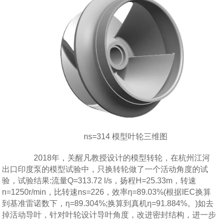
ns=314 模型叶轮三维图
2018年，关醒凡教授设计的模型转轮，在杭州江河
出口印度泵的模型试验中，只换转轮做了一个活动角度的试
验，试验结果:流量Q=313.72 l/s，扬程H=25.33m，转速
n=1250r/min，比转速ns=226，效率η=89.03%(根据IEC换算
到基准雷诺数下，η=89.304%;换算到真机η=91.884%。)如去
掉活动导叶，针对叶轮设计导叶角度，改进密封结构，进一步