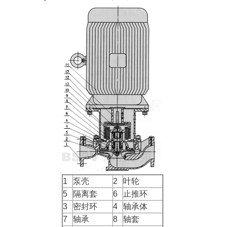
1
泵壳
2
叶轮
5
隔离套
6
止推环
3
密封环
4
轴承体
7
轴承
8
轴套