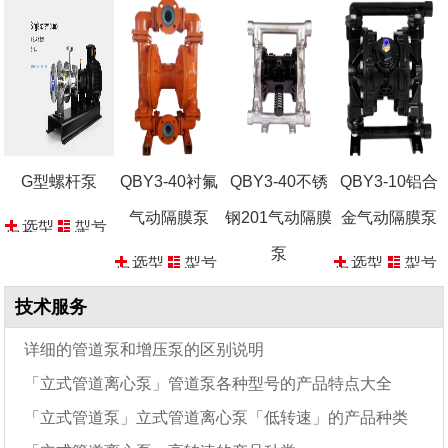
报价
参数
报价
参数
选型
型号
报价
参数
G型螺杆泵
QBY3-40衬氟
QBY3-40不锈
QBY3-10铝合
气动隔膜泵
钢201气动隔膜
金气动隔膜泵
选型
型号
报价
参数
泵
选型
型号
选型
型号
报价
参数
报价
参数
选型
型号
技术服务
报价
参数
详细的管道泵和增压泵的区别说明
「立式管道离心泵」管道泵各种型号的产品特点大全
「立式管道泵」立式管道离心泵「低转速」的产品种类