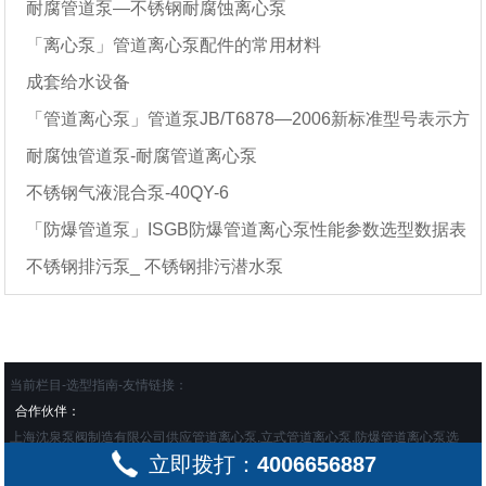
耐腐管道泵—不锈钢耐腐蚀离心泵
「离心泵」管道离心泵配件的常用材料
成套给水设备
「管道离心泵」管道泵JB/T6878—2006新标准型号表示方
耐腐蚀管道泵-耐腐管道离心泵
法
不锈钢气液混合泵-40QY-6
「防爆管道泵」ISGB防爆管道离心泵性能参数选型数据表
不锈钢排污泵_ 不锈钢排污潜水泵
当前栏目-选型指南-友情链接：
合作伙伴：
上海沈泉泵阀制造有限公司供应管道离心泵,立式管道离心泵,防爆管道离心泵选
立即拨打：
4006656887
型，型号及价格在这一站购买齐全 地址：上海市嘉定区绿色经济工业园