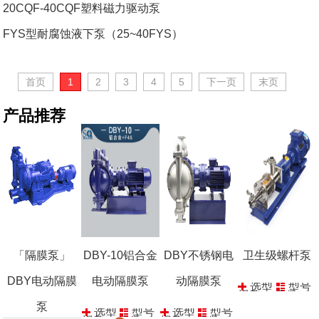
20CQF-40CQF塑料磁力驱动泵
FYS型耐腐蚀液下泵（25~40FYS）
首页
1
2
3
4
5
下一页
末页
产品推荐
「隔膜泵」
DBY-10铝合金
DBY不锈钢电
卫生级螺杆泵
DBY电动隔膜
电动隔膜泵
动隔膜泵
选型
型号
报价
参数
泵
选型
型号
选型
型号