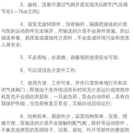
3、扬程、流量可通过气阀开度实现无G调节(气压调
节在1～7bar之间);
4、该泵无旋转部件，没有轴封，隔膜把抽送的介质
与泵的运动部件完全隔开，所输送的介质不会身外泄漏。所以
抽送有毒、易挥发或腐蚀性介质时，不会造成环境污染和危害
人身安全;
5、不必用电，在易燃、易爆场所使用安全可靠;
6、可以浸没在介质中工作;
7、使用方便、工作可靠、开停只需简单地打开和关
闭气体阀门，即使由于意外情况而长时间无介质运行或突然停
机泵也不会因此而损坏，一旦超负荷，泵会自动停机，具有自
我保护性能，当负荷恢复正常后，又能自动启动运行;
8、结构简单、易损件少，该泵结构简单，安装、维
修方便，泵输送的介质不会接触到配气阀，联杆等运动部件，
不象其他类型的泵因转子、活塞、齿轮、叶片等部件的磨损而