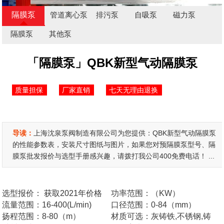
隔膜泵
管道离心泵
排污泵
自吸泵
磁力泵
隔膜泵
其他泵
「隔膜泵」QBK新型气动隔膜泵
质量担保
厂家直销
七天无理由退换
导读：
上海沈泉泵阀制造有限公司为您提供：QBK新型气动隔膜泵
的性能参数表，安装尺寸图纸与图片，如果您对预隔膜泵型号、隔
膜泵批发报价与选型手册感兴趣，请拨打我公司400免费电话！ ...
选型报价：
获取2021年价格
功率范围：（KW）
流量范围：16-400(L/min)
口径范围：0-84（mm）
扬程范围：8-80（m）
材质可选：灰铸铁,不锈钢,铸