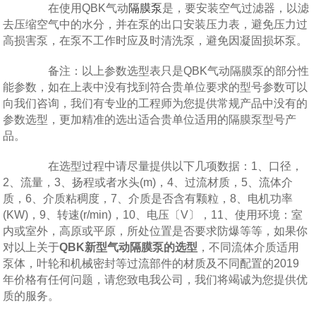
在使用QBK气动
隔膜泵
是，要安装空气过滤器，以滤
去压缩空气中的水分，并在泵的出口安装压力表，避免压力过
高损害泵，在泵不工作时应及时清洗泵，避免因凝固损坏泵。
备注：以上参数选型表只是QBK气动隔膜泵的部分性
能参数，如在上表中没有找到符合贵单位要求的型号参数可以
向我们咨询，我们有专业的工程师为您提供常规产品中没有的
参数选型，更加精准的选出适合贵单位适用的隔膜泵型号产
品。
在选型过程中请尽量提供以下几项数据：1、口径，
2、流量，3、扬程或者水头(m)，4、过流材质，5、流体介
质，6、介质粘稠度，7、介质是否含有颗粒，8、电机功率
(KW)，9、转速(r/min)，10、电压〔V〕，11、使用环境：室
内或室外，高原或平原，所处位置是否要求防爆等等，如果你
对以上关于
QBK新型气动隔膜泵的选型
，不同流体介质适用
泵体，叶轮和机械密封等过流部件的材质及不同配置的2019
年价格有任何问题，请您致电我公司，我们将竭诚为您提供优
质的服务。