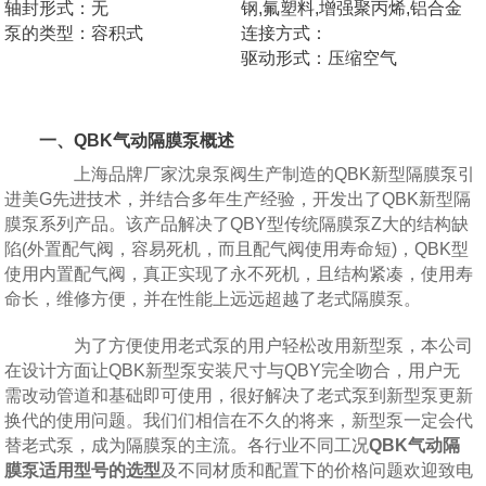
轴封形式：无
钢,氟塑料,增强聚丙烯,铝合金
泵的类型：容积式
连接方式：
驱动形式：压缩空气
一、QBK气动隔膜泵概述
上海品牌厂家沈泉泵阀生产制造的QBK新型隔膜泵引
进美G先进技术，并结合多年生产经验，开发出了QBK新型隔
膜泵系列产品。该产品解决了QBY型传统隔膜泵Z大的结构缺
陷(外置配气阀，容易死机，而且配气阀使用寿命短)，QBK型
使用内置配气阀，真正实现了永不死机，且结构紧凑，使用寿
命长，维修方便，并在性能上远远超越了老式隔膜泵。
为了方便使用老式泵的用户轻松改用新型泵，本公司
在设计方面让QBK新型泵安装尺寸与QBY完全吻合，用户无
需改动管道和基础即可使用，很好解决了老式泵到新型泵更新
换代的使用问题。我们们相信在不久的将来，新型泵一定会代
替老式泵，成为隔膜泵的主流。各行业不同工况
QBK气动隔
膜泵适用型号的选型
及不同材质和配置下的价格问题欢迎致电