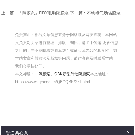
上一篇：
「隔膜泵」DBY电动隔膜泵
下一篇：
不锈钢气动隔膜泵
免责声明：部分文章信息来源于网络以及网友投稿，本网站
只负责对文章进行整理、排版、编辑，是出于传递 更多信息
之目的，并不意味着赞同其观点或证实其内容的真实性，如
本站文章和转稿涉及版权等问题，请作者在及时联系本站，
我们会尽快处理。
本文标题：
「隔膜泵」QBK新型气动隔膜泵
本文地址：
https://www.sqmade.cn/QBYQBK/271.html
管道离心泵