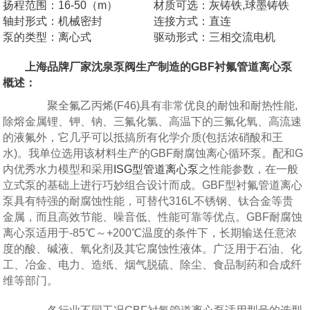
扬程范围：16-50（m）
材质可选：灰铸铁,球墨铸铁
轴封形式：机械密封
连接方式：直连
泵的类型：离心式
驱动形式：三相交流电机
上海品牌厂家沈泉泵阀生产制造的GBF衬氟管道离心泵
概述：
聚全氟乙丙烯(F46)具有非常优良的耐蚀和耐热性能,
除熔金属锂、钾、钠、三氟化氯、高温下的三氟化氧、高流速
的液氟外，它几乎可以抵搞所有化学介质(包括浓硝酸和王
水)。我单位选用该材料生产的GBF耐腐蚀离心循环泵。配和G
内优秀水力模型和采用
ISG型管道离心泵
之性能参数，在一般
立式泵的基础上进行巧妙组合设计而成。GBF型衬氟管道离心
泵具有特强的耐腐蚀性能，可替代316L不锈钢、钛合金等贵
金属，而且高效节能、噪音低、性能可靠等优点。GBF耐腐蚀
离心泵适用于-85℃～+200℃温度的条件下，长期输送任意浓
度的酸、碱液、氧化剂及其它腐蚀性液体。广泛用于石油、化
工、冶金、电力、造纸、烟气脱硫、除尘、食品制药和合成纤
维等部门。