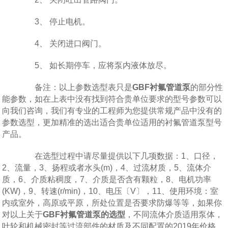
3、 停止电机。
4、 关闭进口阀门。
5、 如长期停车，应将泵内液体放尽。
备注：以上参数选型表只是
GBF衬氟管道泵
的部分性
能参数，如在上表中没有找到符合贵单位要求的型号参数可以
向我们咨询，我们有专业的工程师为您提供常规产品中没有的
参数选型，更加精准的选出适合贵单位适用的衬氟管道泵型号
产品。
在选型过程中请尽量提供以下几项数据：1、口径，
2、流量，3、扬程或者水头(m)，4、过流材质，5、流体介
质，6、介质粘稠度，7、介质是否含有颗粒，8、电机功率
(KW)，9、转速(r/min)，10、电压〔V〕，11、使用环境：室
内或室外，高原或平原，所处位置是否要求防爆等等，如果你
对以上关于
GBF衬氟管道泵的选型
，不同流体介质适用泵体，
叶轮和机械密封等过流部件的材质及不同配置的2019年价格