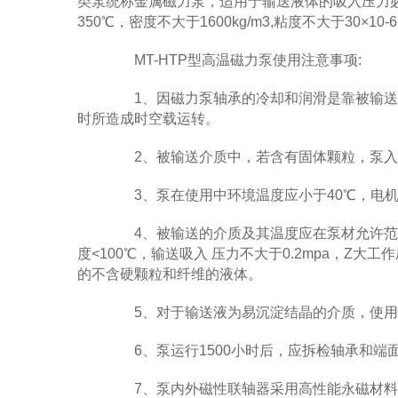
类泵统称金属磁力泵，适用于输送液体的吸入压力必须大于
350℃，密度不大于1600kg/m3,粘度不大于30×
MT-HTP型高温磁力泵使用注意事项:
1、因磁力泵轴承的冷却和润滑是靠被输送
时所造成时空载运转。
2、被输送介质中，若含有固体颗粒，泵入
3、泵在使用中环境温度应小于40℃，电机
4、被输送的介质及其温度应在泵材允许范围内
度<100℃，输送吸入 压力不大于0.2mpa，Z大工作压力1
的不含硬颗粒和纤维的液体。
5、对于输送液为易沉淀结晶的介质，使用
6、泵运行1500小时后，应拆检轴承和端
7、泵内外磁性联轴器采用高性能永磁材料