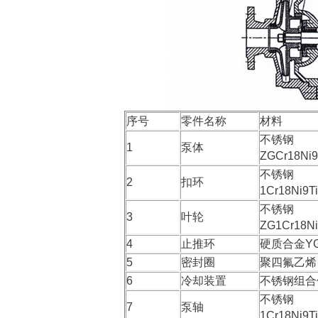
序号
零件名称
材料
不锈钢
1
泵体
ZGCr18Ni
不锈钢
2
扣环
1Cr18Ni9T
不锈钢
3
叶轮
ZG1Cr18N
4
止推环
硬质合金Y
5
密封圈
聚四氟乙烯 
6
冷却装置
不锈钢组合
不锈钢
7
泵轴
1Cr18Ni9T