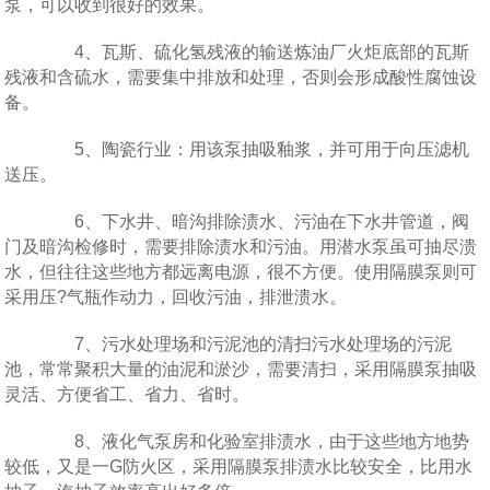
泵，可以收到很好的效果。
4、瓦斯、硫化氢残液的输送炼油厂火炬底部的瓦斯
残液和含硫水，需要集中排放和处理，否则会形成酸性腐蚀设
备。
5、陶瓷行业：用该泵抽吸釉浆，并可用于向压滤机
送压。
6、下水井、暗沟排除渍水、污油在下水井管道，阀
门及暗沟检修时，需要排除渍水和污油。用潜水泵虽可抽尽溃
水，但往往这些地方都远离电源，很不方便。使用隔膜泵则可
采用压?气瓶作动力，回收污油，排泄溃水。
7、污水处理场和污泥池的清扫污水处理场的污泥
池，常常聚积大量的油泥和淤沙，需要清扫，采用隔膜泵抽吸
灵活、方便省工、省力、省时。
8、液化气泵房和化验室排渍水，由于这些地方地势
较低，又是一G防火区，采用隔膜泵排渍水比较安全，比用水