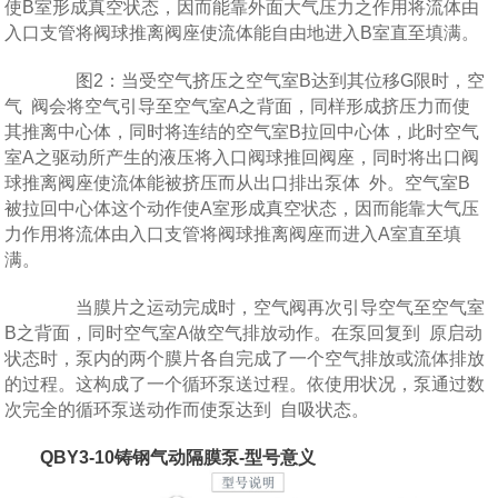
使B室形成真空状态，因而能靠外面大气压力之作用将流体由
入口支管将阀球推离阀座使流体能自由地进入B室直至填满。
图2：当受空气挤压之空气室B达到其位移G限时，空
气 阀会将空气引导至空气室A之背面，同样形成挤压力而使
其推离中心体，同时将连结的空气室B拉回中心体，此时空气
室A之驱动所产生的液压将入口阀球推回阀座，同时将出口阀
球推离阀座使流体能被挤压而从出口排出泵体 外。空气室B
被拉回中心体这个动作使A室形成真空状态，因而能靠大气压
力作用将流体由入口支管将阀球推离阀座而进入A室直至填
满。
当膜片之运动完成时，空气阀再次引导空气至空气室
B之背面，同时空气室A做空气排放动作。在泵回复到 原启动
状态时，泵内的两个膜片各自完成了一个空气排放或流体排放
的过程。这构成了一个循环泵送过程。依使用状况，泵通过数
次完全的循环泵送动作而使泵达到 自吸状态。
QBY3-10铸钢气动隔膜泵-型号意义