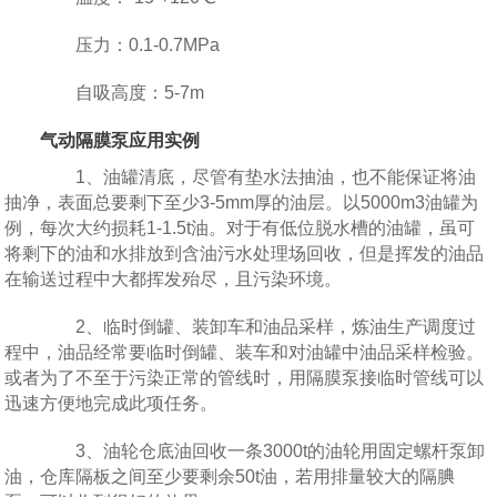
压力：0.1-0.7MPa
自吸高度：5-7m
气动隔膜泵应用实例
1、油罐清底，尽管有垫水法抽油，也不能保证将油
抽净，表面总要剩下至少3-5mm厚的油层。以5000m3油罐为
例，每次大约损耗1-1.5t油。对于有低位脱水槽的油罐，虽可
将剩下的油和水排放到含油污水处理场回收，但是挥发的油品
在输送过程中大都挥发殆尽，且污染环境。
2、临时倒罐、装卸车和油品采样，炼油生产调度过
程中，油品经常要临时倒罐、装车和对油罐中油品采样检验。
或者为了不至于污染正常的管线时，用隔膜泵接临时管线可以
迅速方便地完成此项任务。
3、油轮仓底油回收一条3000t的油轮用固定螺杆泵卸
油，仓库隔板之间至少要剩余50t油，若用排量较大的隔腆