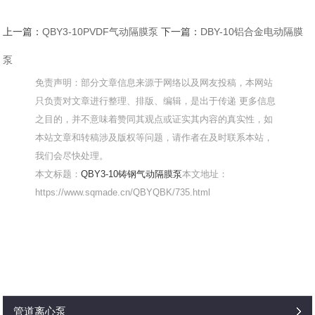
上一篇：
QBY3-10PVDF气动隔膜泵
下一篇：
DBY-10铝合金电动隔膜
泵
免责声明：部分文章信息来源于网络以及网友投稿，本网站
只负责对文章进行整理、排版、编辑，是出于传递 更多信息
之目的，并不意味着赞同其观点或证实其内容的真实性，如
本站文章和转稿涉及版权等问题，请作者在及时联系本站，
我们会尽快处理。
本文标题：
QBY3-10铸钢气动隔膜泵
本文地址：
https://www.sqmade.cn/QBYQBK/735.html
管道离心泵