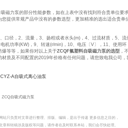
吸磁力泵的部分性能参数，如在上表中没有找到符合贵单位要
为您提供常规产品中没有的参数选型，更加精准的选出适合贵单
径，2、流量，3、扬程或者水头(m)，4、过流材质，5、流
功率(KW)，9、转速(r/min)，10、电压〔V〕，11、使用环
防爆等等，如果你对以上关于
ZCQF氟塑料自吸磁力泵的选型
，
材质及不同配置的2019年价格有任何问题，请您致电我公司，
CYZ-A自吸式离心油泵
」ZCQ自吸式磁力泵
网站只负责对文章进行整理、排版、编辑，是出于传递 更多信息之目的，
文章和转稿涉及版权等问题，请作者在及时联系本站，我们会尽快处理。