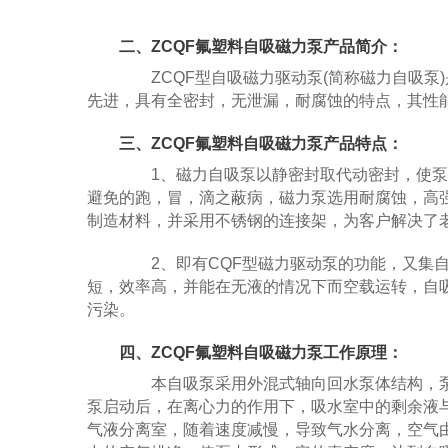
二、ZCQF氟塑料自吸磁力泵产品简介：
ZCQF型自吸磁力驱动泵(简称磁力自吸泵
先进，具有全密封，无泄漏，耐腐蚀的特点，其性
三、ZCQF氟塑料自吸磁力泵产品特点：
1、磁力自吸泵以静密封取代动密封，使泵
避免的跑，冒，滴之蔽病，磁力泵选用耐腐蚀，高
制造材料，并采用不锈钢的连接架，为客户解决了
2、即有CQF型磁力驱动泵的功能，又集自
短，效率高，并能在无液的情况下而空载运转，自
污染。
四、ZCQF氟塑料自吸磁力泵工作原理：
本自吸泵采用外混式轴向回水泵体结构，泵
泵启动后，在离心力的作用下，吸水室中的剩余液
气液分离室，随着速度减慢，导致气水分离，空气