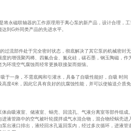
)是将永磁联轴器的工作原理用于离心泵的新产品，设计合理，工
能达到G外同类产品的先进水平。
的过流部件处于完全密封状态，彻底解决了其它泵的机械密封无
强度的增强聚丙稀、四氟合金、氮化硅，碳石墨，钢玉陶磁，作
老为环境空气腐蚀而经常更换联接架而烦恼。
吸于一身，不需底阀和引灌水，具备了自吸性能好，自吸 时间
吸高度4米，因此它具有良好的抗腐蚀性能，并可以使输送介质
体由吸液室、储液室、蜗壳、回流孔、气液分离室等部件组成
与进液管路中的空气被叶轮搅拌成气水混合物，混合物经蜗壳进
由泵出液口排出，液经回水孔返回泵内，经过多次循环，进液管