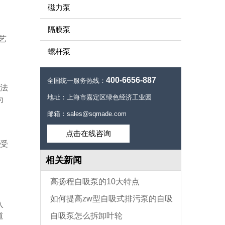
磁力泵
隔膜泵
艺
螺杆泵
400-6656-887
全国统一服务热线：
法
地址：上海市嘉定区绿色经济工业园
为
邮箱：sales@sqmade.com
点击在线咨询
免受
相关新闻
高扬程自吸泵的10大特点
。
如何提高zw型自吸式排污泵的自吸
入
道
自吸泵怎么拆卸叶轮
力