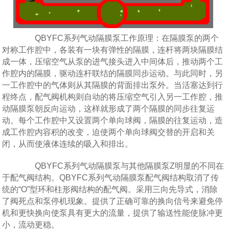
QBYFC系列气动隔膜泵工作原理：在隔膜泵的两个
对称工作腔中，各装有一块有弹性的隔膜，连杆将两块隔膜结
成一体，压缩空气从泵的进气接头进入中间体后，推动两个工
作腔内的隔膜，驱动连杆联结的隔膜同步运动。与此同时，另
一工作腔中的气体则从其隔膜的背面排出泵外。当活塞达到行
程终点，配气阀机构则自动的将压缩空气引入另一工作腔，推
动隔膜泵朝反向运动，这样就形成了两个隔膜的同步往复运
动。每个工作腔中又设置两个单向球阀，隔膜的往复运动，造
成工作腔内容积的改变，迫使两个单向球阀交替的开启和关
闭，从而使液体连续的吸入和排出。
QBYFC系列气动隔膜泵与其他隔膜泵Z明显的不同在
于配气阀结构。QBYFC系列气动隔膜泵配气阀结构取消了传
统的“O”型环和柱形阀结构的配气阀。采用三向先导式，消除
了阀死点和泵停机现象。提供了正确可靠的换向信号来避免停
机和更快换向使泵具有更大的流量，提供了输送性能使脉冲更
小，流动更稳。