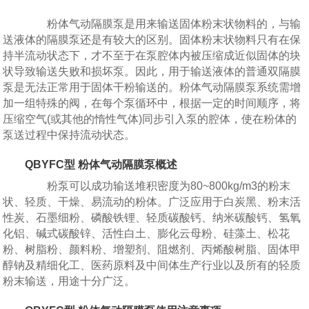
粉体气动隔膜泵是用来输送固体粉末状物料的，与输
送液体的隔膜泵还是有较大的区别。固体粉末状物料只有在保
持半流动状态下，才不至于在泵腔体内被压缩成近似固体的块
状导致输送失败和损坏泵。因此，用于输送液体的普通双隔膜
泵是无法正常用于固体干粉输送的。粉体气动隔膜泵系统需增
加一组特殊的阀，在每个泵循环中，根据一定的时间顺序，将
压缩空气(或其他的惰性气体)同步引入泵的腔体，使在粉体的
泵送过程中保持流动状态。
QBYFC型 粉体气动隔膜泵概述
粉泵可以成功输送堆积密度为80~800kg/m3的粉末
状、轻质、干燥、易流动的粉体。广泛应用于白炭黑、粉末活
性炭、石墨细粉、磷酸铁锂、轻质碳酸钙、纳米碳酸钙、氢氧
化铝、碱式碳酸锌、活性白土、膨化云母粉、硅藻土、松花
粉、树脂粉、颜料粉、增塑剂、阻燃剂、丙烯酸树脂、固体甲
醇钠及精细化工、医药原料及中间体生产行业以及所有的轻质
粉末输送，用途十分广泛。