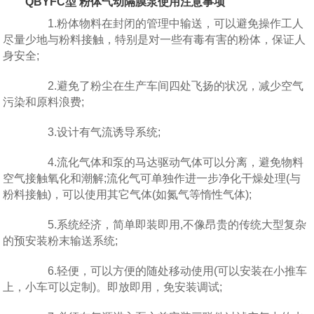
QBYFC型 粉体气动隔膜泵使用注意事项
1.粉体物料在封闭的管理中输送，可以避免操作工人
尽量少地与粉料接触，特别是对一些有毒有害的粉体，保证人
身安全;
2.避免了粉尘在生产车间四处飞扬的状况，减少空气
污染和原料浪费;
3.设计有气流诱导系统;
4.流化气体和泵的马达驱动气体可以分离，避免物料
空气接触氧化和潮解;流化气可单独作进一步净化干燥处理(与
粉料接触)，可以使用其它气体(如氮气等惰性气体);
5.系统经济，简单即装即用,不像昂贵的传统大型复杂
的预安装粉末输送系统;
6.轻便，可以方便的随处移动使用(可以安装在小推车
上，小车可以定制)。即放即用，免安装调试;