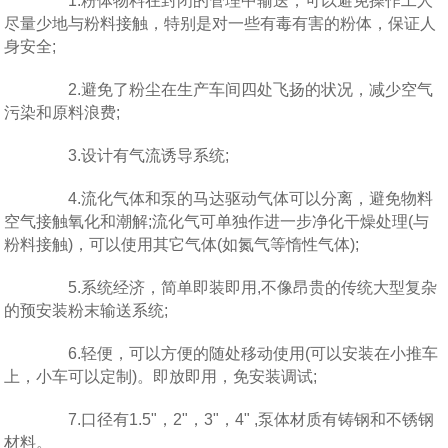
1.粉体物料在封闭的管理中输送，可以避免操作工人
尽量少地与粉料接触，特别是对一些有毒有害的粉体，保证人
身安全;
2.避免了粉尘在生产车间四处飞扬的状况，减少空气
污染和原料浪费;
3.设计有气流诱导系统;
4.流化气体和泵的马达驱动气体可以分离，避免物料
空气接触氧化和潮解;流化气可单独作进一步净化干燥处理(与
粉料接触)，可以使用其它气体(如氮气等惰性气体);
5.系统经济，简单即装即用,不像昂贵的传统大型复杂
的预安装粉末输送系统;
6.轻便，可以方便的随处移动使用(可以安装在小推车
上，小车可以定制)。即放即用，免安装调试;
7.口径有1.5"，2"，3"，4" ,泵体材质有铸钢和不锈钢
材料。