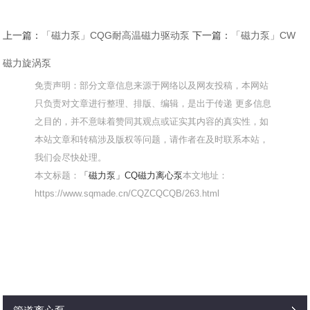
上一篇：
「磁力泵」CQG耐高温磁力驱动泵
下一篇：
「磁力泵」CW
磁力旋涡泵
免责声明：部分文章信息来源于网络以及网友投稿，本网站
只负责对文章进行整理、排版、编辑，是出于传递 更多信息
之目的，并不意味着赞同其观点或证实其内容的真实性，如
本站文章和转稿涉及版权等问题，请作者在及时联系本站，
我们会尽快处理。
本文标题：
「磁力泵」CQ磁力离心泵
本文地址：
https://www.sqmade.cn/CQZCQCQB/263.html