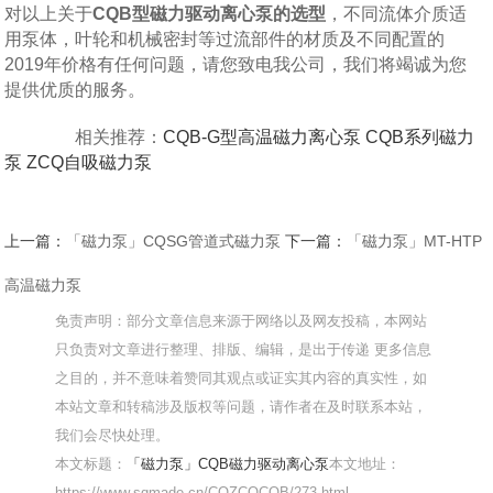
对以上关于
CQB型磁力驱动离心泵的选型
，不同流体介质适
用泵体，叶轮和机械密封等过流部件的材质及不同配置的
2019年价格有任何问题，请您致电我公司，我们将竭诚为您
提供优质的服务。
相关推荐：
CQB-G型高温磁力离心泵
CQB系列磁力
泵
ZCQ自吸磁力泵
上一篇：
「磁力泵」CQSG管道式磁力泵
下一篇：
「磁力泵」MT-HTP
高温磁力泵
免责声明：部分文章信息来源于网络以及网友投稿，本网站
只负责对文章进行整理、排版、编辑，是出于传递 更多信息
之目的，并不意味着赞同其观点或证实其内容的真实性，如
本站文章和转稿涉及版权等问题，请作者在及时联系本站，
我们会尽快处理。
本文标题：
「磁力泵」CQB磁力驱动离心泵
本文地址：
https://www.sqmade.cn/CQZCQCQB/273.html