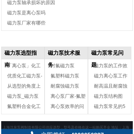
磁力泵轴承损坏的原因
磁力泵是离心泵吗
磁力泵厂家有哪些
磁力泵选型指
磁力泵技术服
磁力泵常见问
南
务
题
「离心泵」化工
衬氟磁力泵
磁力泵的工作效
优质化工磁力泵-
氟塑料磁力泵
磁力离心泵工作
行业常见的三种离
率一般是多少?
从选型的角度上
耐腐蚀磁力泵
耐高温且耐腐蚀
心泵的选型方法
CQ磁力泵
——耐腐蚀磁力泵
原理及结构特性
磁力泵_磁力泵
离心泵厂家-氟塑
磁力泵结构图
看屏蔽泵和磁力泵
的泵有哪些?
氟塑料合金化工
离心泵效率的问
磁力泵常见的5
区别和优缺点
类型
料自吸磁力泵-ZMD
离心泵——氟塑料
氟塑料自吸磁力泵
题和提升的方法
个故障
合金磁力泵结构图
上海沈泉泵阀制造有限公司供应
选型，型号及价格在这一站购买齐全 地址：上海