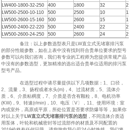
LW400-1800-32-250
400
1800
32
2
LW500-2500-10-110
500
2500
10
1
LW500-2600-15-160
500
2600
15
1
LW500-2400-22-220
500
2400
22
2
LW500-2600-24-250
500
2600
24
2
备注：以上参数选型表只是LW直立式无堵塞排污泵
的部分性能参数，如在上表中没有找到符合贵单位要求的型号
参数可以向我们咨询，我们有专业的工程师为您提供常规产品
中没有的参数选型，更加精准的选出适合贵单位适用的排污泵
型号产品。
在选型过程中请尽量提供以下几项数据：1、口径，
2、流量，3、扬程或者水头(m)，4、过流材质，5、流体介
质，6、介质粘稠度，7、介质是否含有颗粒，8、电机功率
(KW)，9、转速(r/min)，10、电压〔V〕，11、使用环境：室
内或室外，高原或平原，所处位置是否要求防爆等等，如果你
对以上关于
LW直立式无堵塞排污泵的选型
，不同流体介质适
用泵体，叶轮和机械密封等过流部件的材质及不同配置的
2019价格有任何问题，请您致电我公司24小时热线，我们将