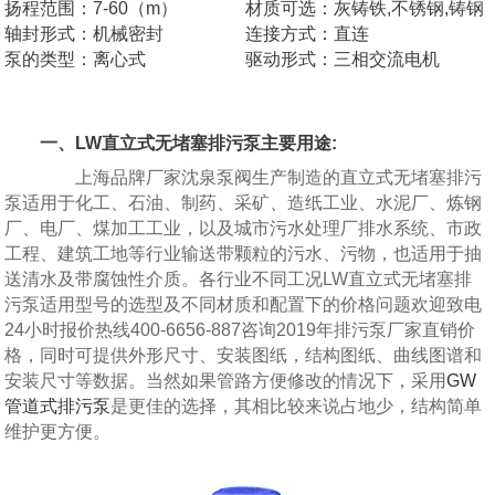
扬程范围：7-60（m）
材质可选：灰铸铁,不锈钢,铸钢
轴封形式：机械密封
连接方式：直连
泵的类型：离心式
驱动形式：三相交流电机
一、LW直立式无堵塞排污泵主要用途:
上海品牌厂家沈泉泵阀生产制造的直立式无堵塞排污
泵适用于化工、石油、制药、采矿、造纸工业、水泥厂、炼钢
厂、电厂、煤加工工业，以及城市污水处理厂排水系统、市政
工程、建筑工地等行业输送带颗粒的污水、污物，也适用于抽
送清水及带腐蚀性介质。各行业不同工况LW直立式无堵塞排
污泵适用型号的选型及不同材质和配置下的价格问题欢迎致电
24小时报价热线400-6656-887咨询2019年排污泵厂家直销价
格，同时可提供外形尺寸、安装图纸，结构图纸、曲线图谱和
安装尺寸等数据。当然如果管路方便修改的情况下，采用
GW
管道式排污泵
是更佳的选择，其相比较来说占地少，结构简单
维护更方便。