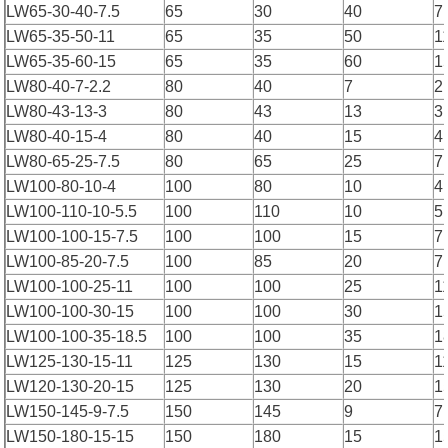
LW65-30-40-7.5
65
30
40
7
LW65-35-50-11
65
35
50
1
LW65-35-60-15
65
35
60
1
LW80-40-7-2.2
80
40
7
2
LW80-43-13-3
80
43
13
3
LW80-40-15-4
80
40
15
4
LW80-65-25-7.5
80
65
25
7
LW100-80-10-4
100
80
10
4
LW100-110-10-5.5
100
110
10
5
LW100-100-15-7.5
100
100
15
7
LW100-85-20-7.5
100
85
20
7
LW100-100-25-11
100
100
25
1
LW100-100-30-15
100
100
30
1
LW100-100-35-18.5
100
100
35
1
LW125-130-15-11
125
130
15
1
LW120-130-20-15
125
130
20
1
LW150-145-9-7.5
150
145
9
7
LW150-180-15-15
150
180
15
1