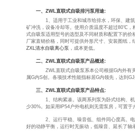
一、ZWL直联式自吸排污泵用途:
1、适用于工业和城市给排水，环保、建筑
矿冲洗，设备冷却等。使用介质温度不超过80℃，粘
式自吸泵适用型号的选型及不同材质和配置下的价格问题欢
厂家直销价格，同时可提供外形尺寸、安装图纸，
ZXL清水自吸离心泵
，成本更低。
二、ZWL直联式自吸泵产品概述:
ZWL直联式自吸泵系本公司根据G内外有关
属G内S创。各项技术性能指标居G内领先，达到G
三、ZWL直联式自吸泵产品特点:
1、结构紧凑。该两系列泵为卧式结构、机
少30%。如采用IP54户外电机则无需泵房，可置于
2、运行平稳、噪音低、组件同心度高。电机
好的动静平衡，运行时无振动，低噪音、延长了轴