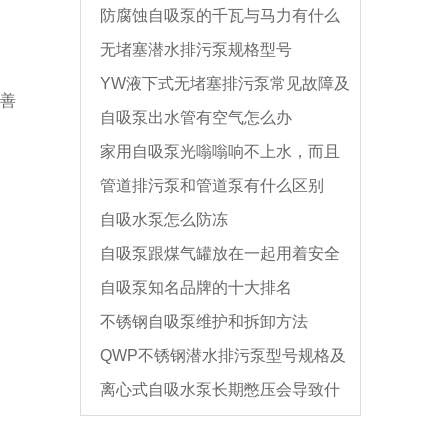
防腐蚀自吸泵的千瓦与马力有什么
无堵塞潜水排污泵规格型号
区别?
YW液下式无堵塞排污泵常见故障及
善
自吸泵出水管有空气怎么办
排除方法「已解决」
家用自吸泵光嗡嗡响不上水，而且
管道排污泵和管道泵有什么区别
发热，是什么原因?
自吸水泵怎么防冻
自吸泵跟煤气罐放在一起用着安全
自吸泵知名品牌的十大排名
吗
不锈钢自吸泵维护和拆卸方法
QWP不锈钢潜水排污泵型号规格及
离心式自吸水泵长期憋压会导致什
参数
么情况