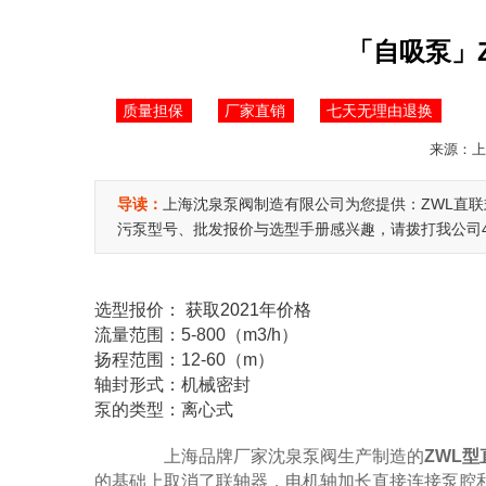
「自吸泵」
质量担保
厂家直销
七天无理由退换
来源：上海
导读：
上海沈泉泵阀制造有限公司为您提供：ZWL直
污泵型号、批发报价与选型手册感兴趣，请拨打我公司400
选型报价：
获取2021年价格
流量范围：5-800（m3/h）
扬程范围：12-60（m）
轴封形式：机械密封
泵的类型：离心式
上海品牌厂家沈泉泵阀生产制造的
ZWL
的基础上取消了联轴器，电机轴加长直接连接泵腔