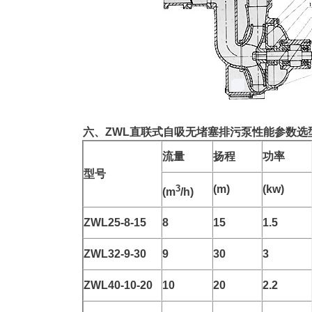
六、ZWL直联式自吸无堵塞排污泵性能参数选
流量
扬程
功率
型号
3
(m)
(kw)
(m
/h)
ZWL25-8-15
8
15
1.5
ZWL32-9-30
9
30
3
ZWL40-10-20
10
20
2.2