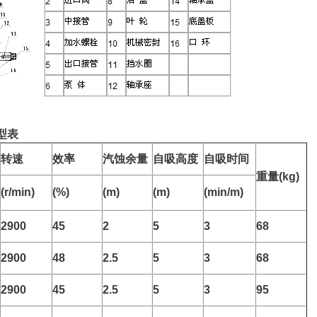
型表
转速
效率
汽蚀余量
自吸高度
自吸时间
重量(kg)
(r/min)
(%)
(m)
(m)
(min/m)
2900
45
2
5
3
68
2900
48
2.5
5
3
68
2900
45
2.5
5
3
95