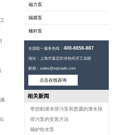
磁力泵
隔膜泵
工
联
螺杆泵
泵
用
400-6656-887
全国统一服务热线：
地址：上海市嘉定区绿色经济工业园
邮箱：sales@sqmade.com
品
点击在线咨询
相关新闻
减
带切割潜水排污泵和普通的潜水排
排污泵的安装方法
G
污泵有什么区别?
锅炉给水泵