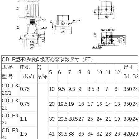
CDLF型不锈钢多级离心泵参数尺寸（8T）
规 格
电机
Q
尺寸（m
5
6
7
8
9
10
11
12
3
型 号
（KV）
B1
B2
m
/h
CDLF8-
0.75
10
9.5
9.3
9
8.5
8
7
6
350
24
20/1
CDLF8-
0.75
20
19.5
19
18
17
16
14
13
350
24
20
CDLF8-
1.1
30
29.5
28.5
27
25
24
21
19
380
24
30
CDLF8-
1.5
41
39.5
38
36
34
32
28
26
420
29
40