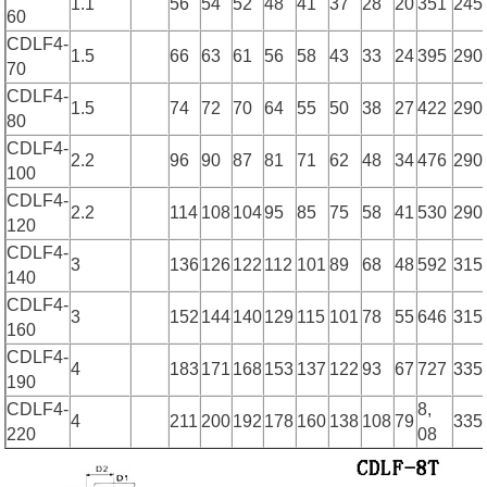
1.1
56
54
52
48
41
37
28
20
351
245
60
CDLF4-
1.5
66
63
61
56
58
43
33
24
395
290
70
CDLF4-
1.5
74
72
70
64
55
50
38
27
422
290
80
CDLF4-
2.2
96
90
87
81
71
62
48
34
476
290
100
CDLF4-
2.2
114
108
104
95
85
75
58
41
530
290
120
CDLF4-
3
136
126
122
112
101
89
68
48
592
315
140
CDLF4-
3
152
144
140
129
115
101
78
55
646
315
160
CDLF4-
4
183
171
168
153
137
122
93
67
727
335
190
CDLF4-
8,
4
211
200
192
178
160
138
108
79
335
220
08