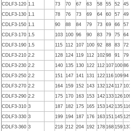
CDLF3-120
1.1
73
70
67
63
58
55
52
45
CDLF3-130
1.1
78
76
73
69
64
60
57
49
CDLF3-150
1.1
90
88
84
79
73
69
66
57
CDLF3-170
1.5
103
100
96
90
83
79
75
64
CDLF3-190
1.5
115
112
107
100
92
88
83
72
CDLF3-210
2.2
128
124
119
112
102
98
91
79
CDLF3-230
2.2
140
135
130
122
112
107
100
86
CDLF3-250
2.2
151
147
141
131
122
116
109
94
CDLF3-270
2.2
164
159
152
143
132
124
117
10
CDLF3-290
2.2
175
170
163
153
142
133
126
10
CDLF3-310
3
187
182
175
165
153
142
135
11
CDLF3-330
3
199
194
187
176
163
151
145
12
CDLF3-360
3
218
212
204
192
178
168
159
13