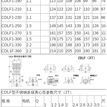
CDLF1-190
1.1
113
110
108
106
99
96
79
CDLF1-210
1.1
124
122
120
117
110
106
87
CDLF1-230
1.1
137
133
131
128
121
116
96
CDLF1-250
1.5
149
145
143
139
131
126
10
CDLF1-270
1.5
161
157
155
150
141
136
11
CDLF1-300
1.5
178
175
171
166
157
150
12
CDLF1-330
2.2
196
192
188
183
173
165
13
CDL1F-360
2.2
214
210
205
200
190
181
15
CDLF型不锈钢多级离心泵参数尺寸（2T）
规 格
电机
Q
尺
1
1.2
1.6
2
2.4
2.8
3.2
3.5