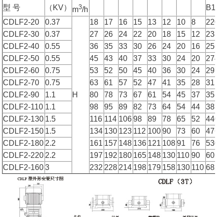
3
型 号
（KV）
B1
m
/h
CDLF2-20
0.37
18
17
16
15
13
12
10
8
22
CDLF2-30
0.37
27
26
24
22
20
18
15
12
23
CDLF2-40
0.55
36
35
33
30
26
24
20
16
25
CDLF2-50
0.55
45
43
40
37
33
30
24
20
27
CDLF2-60
0.75
53
52
50
45
40
36
30
24
29
CDLF2-70
0.75
63
61
57
52
47
41
35
28
31
CDLF2-90
1.1
H
80
78
73
67
61
54
45
37
35
CDLF2-110
1.1
98
95
89
82
73
64
54
44
38
CDLF2-130
1.5
116
114
106
98
89
78
65
52
44
CDLF2-150
1.5
134
130
123
112
100
90
73
60
47
CDLF2-180
2.2
161
157
148
136
121
108
91
76
53
CDLF2-220
2.2
197
192
180
165
148
130
110
90
60
CDLF2-160
3
232
228
214
198
179
158
130
110
68