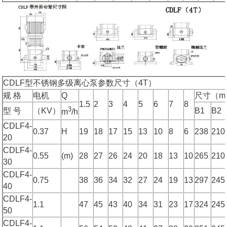
CDLF型不锈钢多级离心泵参数尺寸（4T）
规 格
电机
Q
尺寸（mm
1.5
2
3
4
5
6
7
8
3
型 号
（KV）
B1
B2
m
/h
CDLF4-
0.37
H
19
18
17
15
13
10
8
6
238
210
20
CDLF4-
0.55
(m)
28
27
26
24
20
18
13
10
265
210
30
CDLF4-
0.75
38
36
34
32
27
24
19
13
297
245
40
CDLF4-
1.1
47
45
43
40
34
31
23
17
324
245
50
CDLF4-