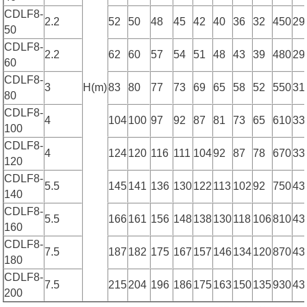
CDLF8-
2.2
52
50
48
45
42
40
36
32
450
29
50
CDLF8-
2.2
62
60
57
54
51
48
43
39
480
29
60
CDLF8-
3
H(m)
83
80
77
73
69
65
58
52
550
31
80
CDLF8-
4
104
100
97
92
87
81
73
65
610
33
100
CDLF8-
4
124
120
116
111
104
92
87
78
670
33
120
CDLF8-
5.5
145
141
136
130
122
113
102
92
750
43
140
CDLF8-
5.5
166
161
156
148
138
130
118
106
810
43
160
CDLF8-
7.5
187
182
175
167
157
146
134
120
870
43
180
CDLF8-
7.5
215
204
196
186
175
163
150
135
930
43
200