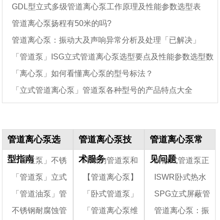
GDL型立式多级管道离心泵工作原理及性能参数选型表
管道离心泵扬程有50米的吗?
管道离心泵：振动大及声响异常分析及处理「已解决」
「管道泵」ISG立式管道离心泵选型要点及性能参数选型数
「离心泵」如何看懂离心泵的型号标法？
据表
「立式管道离心泵」管道泵各种型号的产品特点大全
管道离心泵选
管道离心泵技
管道离心泵常
型指南
术服务
见问题
「管道泵」不锈
详细的管道泵和
屏蔽式管道泵正
「管道泵」立式
【管道离心泵】
ISWR卧式热水
钢管道泵的适应工
增压泵的区别说明
确安装方式及屏蔽
「管道油泵」管
「卧式管道泵」
SPG立式屏蔽管
况耐腐蚀性能
管道离心泵性能特
如何通过高效电机
泵的安装尺寸图
管道离心泵结构图
不锈钢耐腐蚀管
「管道离心泵维
管道离心泵：振
点和主要缺点
道离心油泵特点、
达到节能的目的
卧式管道离心泵的
道离心泵结构图及