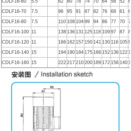
CDLF16-60
5.5
82
80
78
74
70
64
58
52
CDLF16-70
7.5
96
95
91
87
82
76
68
61
CDLF16-80
7.5
110
108
104
99
94
86
77
70
CDLF16-100
11
138
136
131
125
118
109
97
87
CDLF16-120
11
166
162
157
150
141
130
116
105
CDLF16-140
15
194
190
184
175
166
152
136
122
CDLF16-160
15
222
217
210
200
189
172
156
140