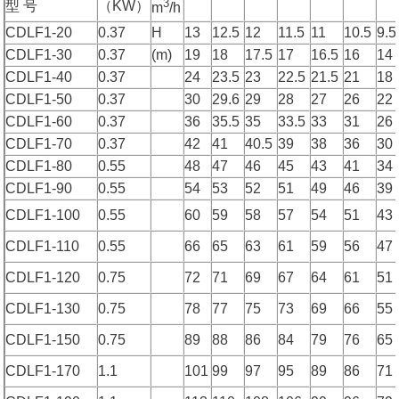
3
型 号
（KW）
m
/h
CDLF1-20
0.37
H
13
12.5
12
11.5
11
10.5
9.5
CDLF1-30
0.37
(m)
19
18
17.5
17
16.5
16
14
CDLF1-40
0.37
24
23.5
23
22.5
21.5
21
18
CDLF1-50
0.37
30
29.6
29
28
27
26
22
CDLF1-60
0.37
36
35.5
35
33.5
33
31
26
CDLF1-70
0.37
42
41
40.5
39
38
36
30
CDLF1-80
0.55
48
47
46
45
43
41
34
CDLF1-90
0.55
54
53
52
51
49
46
39
CDLF1-100
0.55
60
59
58
57
54
51
43
CDLF1-110
0.55
66
65
63
61
59
56
47
CDLF1-120
0.75
72
71
69
67
64
61
51
CDLF1-130
0.75
78
77
75
73
69
66
55
CDLF1-150
0.75
89
88
86
84
79
76
65
CDLF1-170
1.1
101
99
97
95
89
86
71