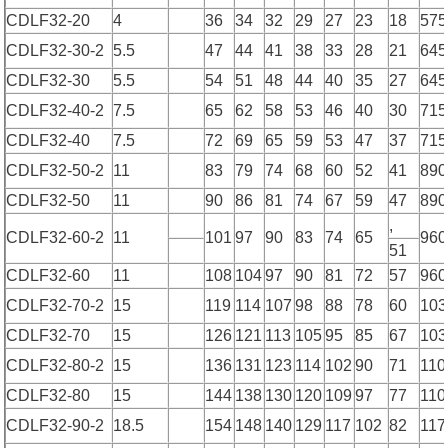
CDLF32-20
4
36
34
32
29
27
23
18
575
CDLF32-30-2
5.5
47
44
41
38
33
28
21
645
CDLF32-30
5.5
54
51
48
44
40
35
27
645
CDLF32-40-2
7.5
65
62
58
53
46
40
30
715
CDLF32-40
7.5
72
69
65
59
53
47
37
715
CDLF32-50-2
11
83
79
74
68
60
52
41
890
CDLF32-50
11
90
86
81
74
67
59
47
890
,
CDLF32-60-2
11
101
97
90
83
74
65
960
51
CDLF32-60
11
108
104
97
90
81
72
57
960
CDLF32-70-2
15
119
114
107
98
88
78
60
103
CDLF32-70
15
126
121
113
105
95
85
67
103
CDLF32-80-2
15
136
131
123
114
102
90
71
110
CDLF32-80
15
144
138
130
120
109
97
77
110
CDLF32-90-2
18.5
154
148
140
129
117
102
82
117