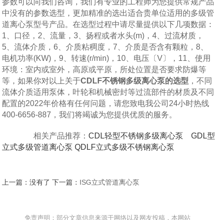
参数可以向我们咨询，我们有专业的工程师为您提供常规产品
中没有的参数选型，更加精准的选出适合贵单位适用的多级管
道离心泵型号产品。在选型过程中请尽量提供以下几项数据：
1、口径，2、流量，3、扬程或者水头(m)，4、过流材质，
5、流体介质，6、介质粘稠度，7、介质是否含有颗粒，8、
电机功率(KW)，9、转速(r/min)，10、电压〔V〕，11、使用
环境：室内或室外，高原或平原，所处位置是否要求防爆等
等，如果你对以上关于
CDLF不锈钢多级离心泵
的选型
，不同
流体介质适用泵体，叶轮和机械密封等过流部件的材质及不同
配置的2022年价格有任何问题，请您致电我公司24小时热线
400-6656-887，我们将竭诚为您提供优质的服务。
相关产品推荐：
CDL轻型不锈钢多级离心泵
GDL型
立式多级管道离心泵
QDLF立式多级不锈钢离心泵
上一篇：没有了 下一篇：
ISG立式管道离心泵
免责声明：部分文章信息来源于网络以及网友投稿，本网站