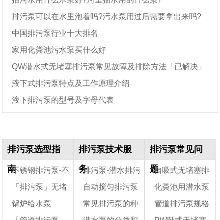
排污泵可以在水里泡着吗?污水泵用过后需要拿出来吗?
中国排污泵行业十大排名
家用化粪池污水泵买什么好
QW潜水式无堵塞排污泵常见故障及排除方法「已解决」
液下式排污泵特点及工作原理介绍
液下排污泵的型号及字母代表
排污泵选型指
排污泵技术服
排污泵常见问
南
务
题
不锈钢排污泵-不
排污泵-潜水排污
自吸式无堵塞排
「排污泵」无堵
自动搅匀排污泵
化粪池用潜水泵
锈钢排污潜水泵
泵
污泵结构图
锅炉给水泵
常见排污泵的种
管道排污泵规格
塞排污泵选型指南
——自动搅匀排污
好吗