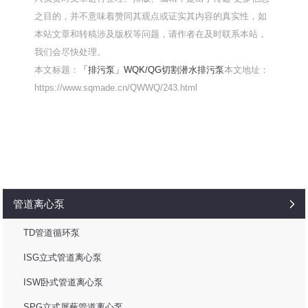
之目的，并不意味着赞同其观点或证实其内容的真实性，如
本站文章和转稿涉及版权等问题，请作者在及时联系本站，
我们会尽快处理。
本文标题：
「排污泵」WQK/QG切割潜水排污泵
本文地址：
https://www.sqmade.cn/QWWQ/243.html
管道离心泵
TD管道循环泵
ISG立式管道离心泵
ISW卧式管道离心泵
SPG立式屏蔽管道离心泵