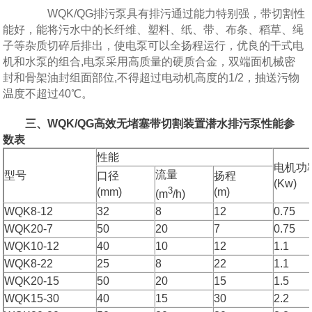
WQK/QG排污泵具有排污通过能力特别强，带切割性
能好，能将污水中的长纤维、塑料、纸、带、布条、稻草、绳
子等杂质切碎后排出，使电泵可以全扬程运行，优良的干式电
机和水泵的组合,电泵采用高质量的硬质合金，双端面机械密
封和骨架油封组面部位,不得超过电动机高度的1/2，抽送污物
温度不超过40℃。
三、WQK/QG高效无堵塞带切割装置潜水排污泵性能参
数表
性能
电机功
流量
型号
口径
扬程
(Kw)
3
(mm)
(m)
(m
/h)
WQK8-12
32
8
12
0.75
WQK20-7
50
20
7
0.75
WQK10-12
40
10
12
1.1
WQK8-22
25
8
22
1.1
WQK20-15
50
20
15
1.5
WQK15-30
40
15
30
2.2