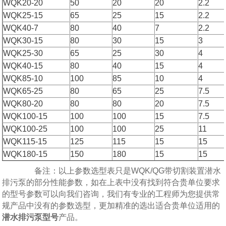
WQK20-20
50
20
20
2.2
WQK25-15
65
25
15
2.2
WQK40-7
80
40
7
2.2
WQK30-15
80
30
15
3
WQK25-30
65
25
30
4
WQK40-15
80
40
15
4
WQK85-10
100
85
10
4
WQK65-25
80
65
25
7.5
WQK80-20
80
80
20
7.5
WQK100-15
100
100
15
7.5
WQK100-25
100
100
25
11
WQK115-15
125
115
15
15
WQK180-15
150
180
15
15
备注：以上参数选型表只是WQK/QG带切割装置潜水
排污泵的部分性能参数，如在上表中没有找到符合贵单位要求
的型号参数可以向我们咨询，我们有专业的工程师为您提供常
规产品中没有的参数选型，更加精准的选出适合贵单位适用的
潜水排污泵型号
产品。