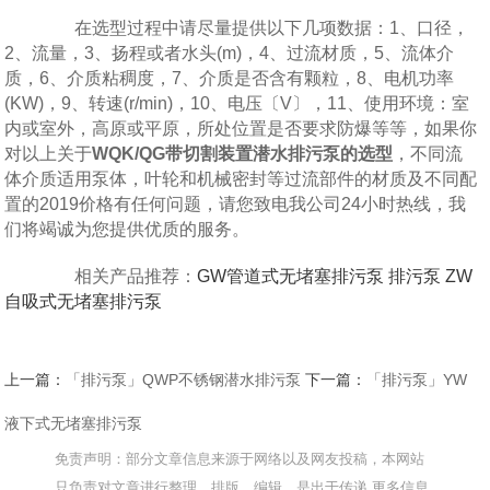
在选型过程中请尽量提供以下几项数据：1、口径，
2、流量，3、扬程或者水头(m)，4、过流材质，5、流体介
质，6、介质粘稠度，7、介质是否含有颗粒，8、电机功率
(KW)，9、转速(r/min)，10、电压〔V〕，11、使用环境：室
内或室外，高原或平原，所处位置是否要求防爆等等，如果你
对以上关于
WQK/QG带切割装置潜水排污泵的选型
，不同流
体介质适用泵体，叶轮和机械密封等过流部件的材质及不同配
置的2019价格有任何问题，请您致电我公司24小时热线，我
们将竭诚为您提供优质的服务。
相关产品推荐：
GW管道式无堵塞排污泵
排污泵
ZW
自吸式无堵塞排污泵
上一篇：
「排污泵」QWP不锈钢潜水排污泵
下一篇：
「排污泵」YW
液下式无堵塞排污泵
免责声明：部分文章信息来源于网络以及网友投稿，本网站
只负责对文章进行整理、排版、编辑，是出于传递 更多信息