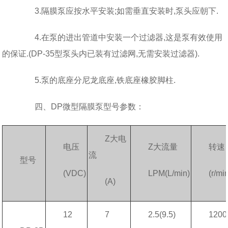
3.隔膜泵应按水平安装;如需垂直安装时,泵头应朝下.
4.在泵的进出管道中安装一个过滤器,这是泵有效使用
的保证.(DP-35型泵头内已装有过滤网,无需安装过滤器).
5.泵的底座分尼龙底座,铁底座橡胶脚柱.
四、DP微型隔膜泵型号参数：
Z大电
电压
Z大流量
转速
流
型号
(VDC)
LPM(L/min)
(r/mi
(A)
12
7
2.5(9.5)
1200