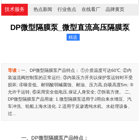
技术服务
热点新闻
行业焦点
在线看厂
品牌黄页
DP微型隔膜泵_微型直流高压隔膜泵
精选
导读：
一、DP微型隔膜泵产品特点： ①介质温度可达60℃; ②内
装溢流阀控制泵的正常运行; ③内装压力开关以保护泵运转时不受
损坏; ④噪音低、耐弱酸弱碱腐蚀、耐油、压力高,自吸高度5m; ⑤
允许干运转; ⑥采用安全低电压,保证人身安全; ⑦拆装方便。 二、
DP微型隔膜泵产品用途: 1.微型隔膜泵适用于J用自来水增压、汽
车冲洗、轮船上海水淡化. 2.适用于反渗透纯水机、水处理设备、
过...
一、DP微型隔膜泵产品特点：