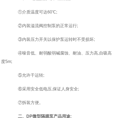
①介质温度可达60℃;
②内装溢流阀控制泵的正常运行;
③内装压力开关以保护泵运转时不受损坏;
④噪音低、耐弱酸弱碱腐蚀、耐油、压力高,自吸高
度5m;
⑤允许干运转;
⑥采用安全低电压,保证人身安全;
⑦拆装方便。
二、DP微型隔膜泵产品用途: