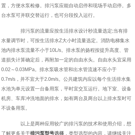
置，方便水泵检修。排污泵应能自动启停和现场手动启停。多
台水泵可并联交替运行，也可分段投入运行。
排污泵的流量应按生活排水设计秒流量选定;当有排
水量调节时，可按生活排水Z大小时流量选定。消防电梯集水
池内排水泵流量不小于10L/s。排水泵的扬程按提升高度、管
道损失计算确定后，再附加一定的自由水头。自由水头宜采用
0.02～0.03MPa。排水泵吸水管和出水管流速不应小于
0.7m/s，并不宜大于2.0m/s。公共建筑内应以每个生活排水集
水池为单元设置一台备用泵，平时宜交互运行。地下室、设备
机房、车库冲洗地面的排水，如有两台及两台以上排水泵时可
不设备用泵。
以上是两种应用较广的排污泵的技术和使用介绍，想
了解更多关于
排污泵型号
选择
，类型选型的内容，请继续关注