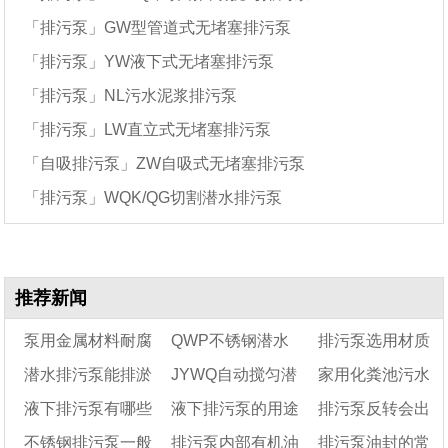
「排污泵」GW型管道式无堵塞排污泵
「排污泵」YW液下式无堵塞排污泵
「排污泵」NL污水泥浆排污泵
「排污泵」LW直立式无堵塞排污泵
「自吸排污泵」ZW自吸式无堵塞排污泵
「排污泵」WQK/QG切割潜水排污泵
推荐新闻
泵用金属材料耐腐
QWP不锈钢潜水
排污泵选用材质
潜水排污泵能排淤
JYWQ自动搅匀潜
家用化粪池污水
蚀表
排污泵型号规格及参
的型号及其特点
液下排污泵有哪些
液下排污泵的用途
排污泵反转会出
泥吗
数
水排污泵常见故障及
泵买什么好
不锈钢排污泵一般
排污泵内部有机油
排污泵油封的常
型号?
排除方法「已解决」
及特点
水吗