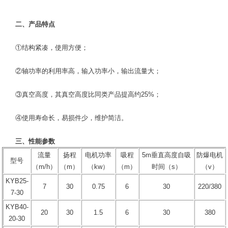
二、产品特点
①结构紧凑，使用方便；
②轴功率的利用率高，输入功率小，输出流量大；
③真空高度，其真空高度比同类产品提高约25%；
④使用寿命长，易损件少，维护简洁。
三、性能参数
流量
扬程
电机功率
吸程
5m垂直高度自吸
防爆电机
型号
（m/h）
（m）
（kw）
（m）
时间（s）
（v）
KYB25-
7
30
0.75
6
30
220/380
7-30
KYB40-
20
30
1.5
6
30
380
20-30