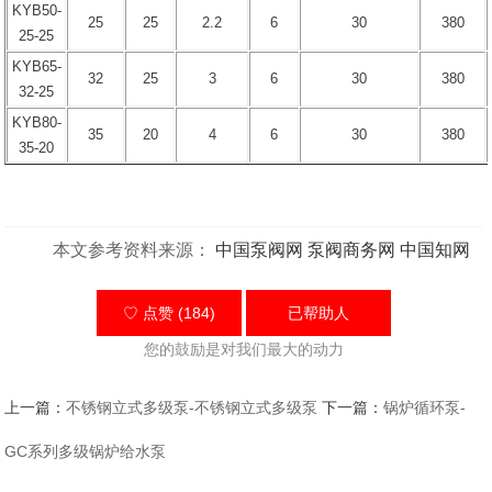
KYB50-
25
25
2.2
6
30
380
25-25
KYB65-
32
25
3
6
30
380
32-25
KYB80-
35
20
4
6
30
380
35-20
本文参考资料来源：
中国泵阀网
泵阀商务网
中国知网
♡ 点赞 (184)
已帮助
人
您的鼓励是对我们最大的动力
上一篇：
不锈钢立式多级泵-不锈钢立式多级泵
下一篇：
锅炉循环泵-
GC系列多级锅炉给水泵