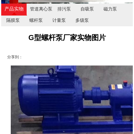
产品实物
管道离心泵
排污泵
自吸泵
磁力泵
图
隔膜泵
螺杆泵
计量泵
多级泵
G型螺杆泵厂家实物图片
分享到：