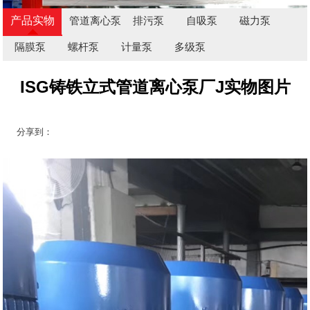
产品实物
管道离心泵
排污泵
自吸泵
磁力泵
图
隔膜泵
螺杆泵
计量泵
多级泵
ISG铸铁立式管道离心泵厂J实物图片
分享到：