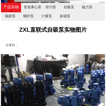
产品实物
管道离心泵
排污泵
自吸泵
磁力泵
图
隔膜泵
螺杆泵
计量泵
多级泵
ZXL直联式自吸泵实物图片
分享到：