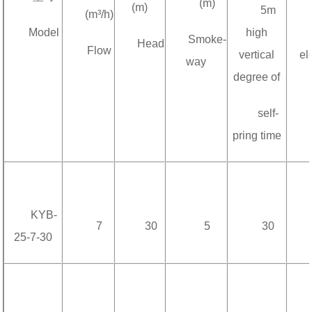
(m)
(m)
5m
(m³/h)
Model
high
Smoke-
Head
Flow
vertical
el
way
degree of
self-
pring time
KYB-
7
30
5
30
25-7-30