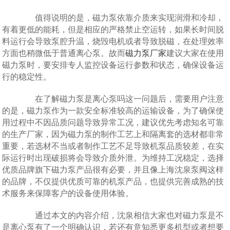
值得说明的是，磁力泵依靠介质来实现润滑和冷却，
有着更低的能耗，但是相应的严格禁止空运转，如果长时间脱
料运行会导致泵腔升温，烧毁电机或者导致脱磁，在处理效率
方面也稍微低于普通离心泵。故而
磁力泵厂家
建议大家在使用
磁力泵时，要安排专人监控设备运行参数和状态，确保设备运
行的稳定性。
在了解磁力泵是离心泵吗这一问题后，需要用户注意
的是，磁力泵作为一款安全标准较高的运输设备，为了确保使
用过程中不因品质问题导致异常工况，建议优先考虑知名可靠
的生产厂家，因为磁力泵的制作工艺上和隔离套的选材都非常
重要，若选材不当或者制作工艺不足导致机泵品质较差，在实
际运行时出现破损将会导致介质外泄。为维持工况稳定，选择
优质品牌旗下磁力泵产品很有必要，并且像上海沈泉泵阀这样
的品牌，不仅提供优质可靠的机泵产品，也提供完善成熟的技
术服务来保障客户的设备使用体验。
通过本文的内容介绍，沈泉相信大家也对磁力泵是不
是离心泵有了一个明确认识，若还有意知悉更多机型或者想要