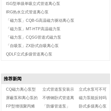
ISG型单级单吸立式管道离心泵
IRG热水立式管道离心泵
「磁力泵」CQB-G高温磁力驱动离心泵
「磁力泵」MT-HTP高温磁力泵
「磁力泵」CQSG管道式磁力泵
「自吸泵」ZX卧式自吸离心泵
QDLF立式多级管道离心泵
推荐新闻
CQ磁力离心泵型
立式管道泵安装示
立式水泵可不可
屏蔽泵和离心泵的
不锈钢卧式管道离
磁力泵能反转吗
号一览表
意图-立式多级离心
以平躺安装，安装
FP型增强聚丙烯
「防爆管道泵」
卧式多级离心泵
区别
泵安装示意图
心泵型号参数及选型
后有无影响?