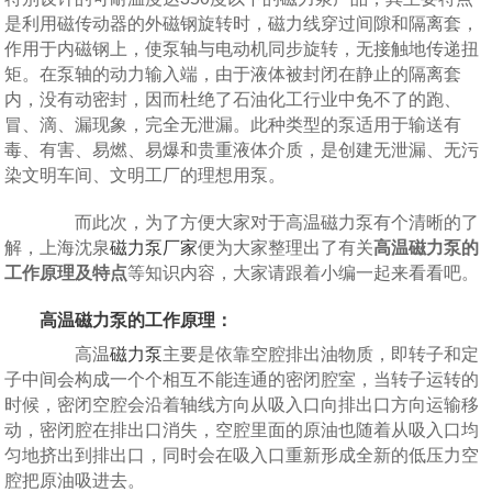
是利用磁传动器的外磁钢旋转时，磁力线穿过间隙和隔离套，
作用于内磁钢上，使泵轴与电动机同步旋转，无接触地传递扭
矩。在泵轴的动力输入端，由于液体被封闭在静止的隔离套
内，没有动密封，因而杜绝了石油化工行业中免不了的跑、
冒、滴、漏现象，完全无泄漏。此种类型的泵适用于输送有
毒、有害、易燃、易爆和贵重液体介质，是创建无泄漏、无污
染文明车间、文明工厂的理想用泵。
而此次，为了方便大家对于高温磁力泵有个清晰的了
解，上海沈泉
磁力泵厂家
便为大家整理出了有关
高温磁力泵的
工作原理及特点
等知识内容，大家请跟着小编一起来看看吧。
高温磁力泵的工作原理：
高温
磁力泵
主要是依靠空腔排出油物质，即转子和定
子中间会构成一个个相互不能连通的密闭腔室，当转子运转的
时候，密闭空腔会沿着轴线方向从吸入口向排出口方向运输移
动，密闭腔在排出口消失，空腔里面的原油也随着从吸入口均
匀地挤出到排出口，同时会在吸入口重新形成全新的低压力空
腔把原油吸进去。