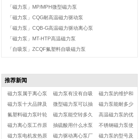
「磁力泵」MP/MPH微型磁力泵
「磁力泵」CQG耐高温磁力驱动泵
「磁力泵」CQB-G高温磁力驱动离心泵
「磁力泵」MT-HTP高温磁力泵
「自吸泵」ZCQF氟塑料自吸磁力泵
推荐新闻
磁力泵属于离心泵
磁力泵有没有自吸
磁力泵的维护和
磁力泵十大品牌及
微型磁力泵可以抽
磁力泵能耐多少
吗
功能
维修保养（磁力泵
氟塑料磁力泵叶轮
磁力泵能空转多久
高温磁力泵的优
选型实用指南​
机油吗
操作注意事项）
温度
磁力离心泵工作原
抽硫酸用什么水泵
不锈钢磁力泵使
怎么拆
点及应用领域
磁力泵电机发热原
磁力驱动离心泵厂
磁力泵的型号及
理及结构特性
好
用注意事项