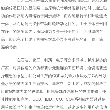
CQF工程塑料磁力泵是利用永磁联轴器工作原理无接
触的传递扭矩的新型泵，当原动机带动外磁钢转动时，通过磁
场的作用驱动内磁钢转子同步旋转，而内磁钢转子和叶轮连成
一体，从而达到无接触带动叶轮转动之目的。由于液体被封闭
在静止的隔离套内，所以磁力泵是一种全封闭、无泄漏的产
品，因此完全杜绝了机械密封离心泵不可避免的跑、冒、滴、
漏的弊病。
在石油、化工、制药、电子等众多领域，越来越多的
厂家，对其输送的介质都要求无泄漏的工艺环境，迫切需要选
择理想的泵型，我公司生产的CQF系列磁力泵吸收了G内外领
先水平的磁力泵生产新技术、新材料、新工艺，成功的解决了
目前G内磁力泵的隔离套、叶轮等部件易损坏的技术难题，使
其性能更加完美。CQB、IMD、CQ、CQF系列磁力泵经过使
用单位长时间的生产性连续运行考验，越来越多的用户确信他