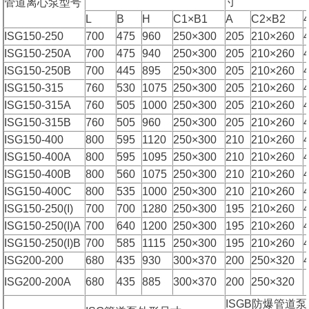
寸
管道离心泵型号
L
B
H
C1×B1
A
C2×B2
ISG150-250
700
475
960
250×300
205
210×260
ISG150-250A
700
475
940
250×300
205
210×260
ISG150-250B
700
445
895
250×300
205
210×260
ISG150-315
760
530
1075
250×300
205
210×260
ISG150-315A
760
505
1000
250×300
205
210×260
ISG150-315B
760
505
960
250×300
205
210×260
ISG150-400
800
595
1120
250×300
210
210×260
ISG150-400A
800
595
1095
250×300
210
210×260
ISG150-400B
800
560
1075
250×300
210
210×260
ISG150-400C
800
535
1000
250×300
210
210×260
ISG150-250(I)
700
700
1280
250×300
195
210×260
ISG150-250(I)A
700
640
1200
250×300
195
210×260
ISG150-250(I)B
700
585
1115
250×300
195
210×260
ISG200-200
680
435
930
300×370
200
250×320
ISG200-200A
680
435
885
300×370
200
250×320
ISGB防爆管道