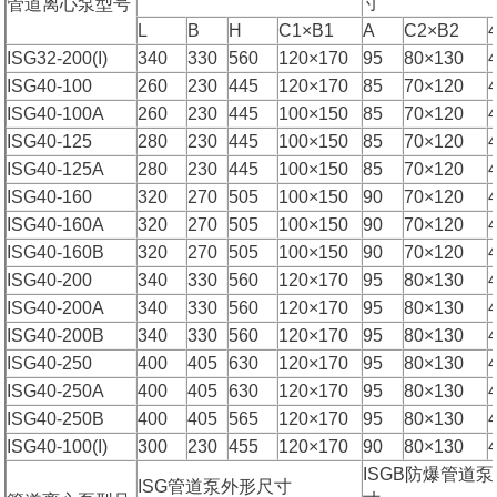
寸
管道离心泵型号
L
B
H
C1×B1
A
C2×B2
ISG32-200(I)
340
330
560
120×170
95
80×130
ISG40-100
260
230
445
120×170
85
70×120
ISG40-100A
260
230
445
100×150
85
70×120
ISG40-125
280
230
445
100×150
85
70×120
ISG40-125A
280
230
445
100×150
85
70×120
ISG40-160
320
270
505
100×150
90
70×120
ISG40-160A
320
270
505
100×150
90
70×120
ISG40-160B
320
270
505
100×150
90
70×120
ISG40-200
340
330
560
120×170
95
80×130
ISG40-200A
340
330
560
120×170
95
80×130
ISG40-200B
340
330
560
120×170
95
80×130
ISG40-250
400
405
630
120×170
95
80×130
ISG40-250A
400
405
630
120×170
95
80×130
ISG40-250B
400
405
565
120×170
95
80×130
ISG40-100(I)
300
230
455
120×170
90
80×130
ISGB防爆管道
ISG管道泵外形尺寸