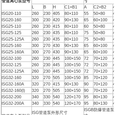
寸
管道离心泵型号
L
B
H
C1×B1
A
C2×B2
ISG20-110
260
230
405
80×110
55
50×80
ISG20-160
300
230
420
90×130
65
60×100
ISG25-110
260
230
415
80×110
60
50×80
ISG25-125
260
230
435
80×110
75
50×80
ISG25-125A
260
230
435
80×110
75
50×80
ISG25-160
300
270
430
90×130
65
60×100
ISG25-160A
300
270
430
90×130
65
60×100
ISG32-100
260
230
445
100×150
72
70×120
ISG32-125
260
230
445
100×150
72
70×120
ISG32-125A
260
230
445
100×150
72
70×120
ISG32-160
320
270
505
100×150
85
70×120
ISG32-160A
320
270
415
90×130
90
70×120
ISG32-160(I)
320
270
505
100×150
90
70×120
ISG32-200
340
330
540
120×170
95
80×130
ISG32-200A
340
330
540
120×170
95
80×130
ISGB防爆管道
ISG管道泵外形尺寸