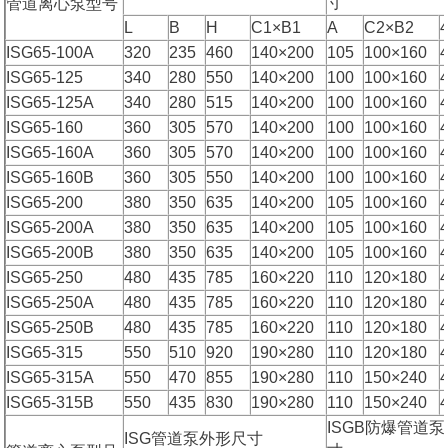
寸
管道离心泵型号
L
B
H
C1×B1
A
C2×B2
ISG65-100A
320
235
460
140×200
105
100×160
ISG65-125
340
280
550
140×200
100
100×160
ISG65-125A
340
280
515
140×200
100
100×160
ISG65-160
360
305
570
140×200
100
100×160
ISG65-160A
360
305
570
140×200
100
100×160
ISG65-160B
360
305
550
140×200
100
100×160
ISG65-200
380
350
635
140×200
105
100×160
ISG65-200A
380
350
635
140×200
105
100×160
ISG65-200B
380
350
635
140×200
105
100×160
ISG65-250
480
435
785
160×220
110
120×180
ISG65-250A
480
435
785
160×220
110
120×180
ISG65-250B
480
435
785
160×220
110
120×180
ISG65-315
550
510
920
190×280
110
120×180
ISG65-315A
550
470
855
190×280
110
150×240
ISG65-315B
550
435
830
190×280
110
150×240
ISGB防爆管道
ISG管道泵外形尺寸