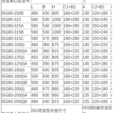
寸
管道离心泵型号
L
B
H
C1×B1
A
C2×B2
ISG80-250B
480
430
805
160×220
130
120×180
ISG80-315
580
530
1000
190×280
130
150×240
ISG80-315A
580
530
1000
190×280
130
150×240
ISG80-315B
580
530
1000
190×280
130
150×240
ISG80-315C
580
470
885
190×280
130
150×240
ISG80-100(I)
460
360
675
160×220
140
150×220
ISG80-100(I)A
460
360
615
160×220
140
120×180
ISG80-125(I)
450
430
805
160×220
140
120×180
ISG80-125(I)A
450
350
675
160×220
140
120×180
ISG80-160(I)
500
430
835
160×220
160
120×180
ISG80-160(I)A
500
430
835
160×220
160
120×180
ISG80-160(I)B
500
430
835
160×220
160
120×180
ISG80-200(I)
480
475
880
160×220
130
120×180
ISG80-200(I)A
480
430
860
160×220
135
120×180
ISG80-200(I)B
480
430
815
160×220
135
120×180
ISGB防爆管道
ISG管道泵外形尺寸