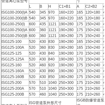
寸
管道离心泵型号
L
B
H
C1×B1
A
C2×B2
ISG100-200(I)A
540
345
970
160×220
165
120×180
ISG100-200(I)B
540
345
970
160×220
165
120×180
ISG100-250(I)
600
435
1121
190×280
175
150×240
ISG100-250(I)A
600
360
1121
190×280
175
150×240
ISG100-250(I)B
600
360
1121
190×280
175
150×240
ISG125-100
520
430
830
190×280
165
150×240
ISG125-100A
520
360
830
190×280
165
150×240
ISG125-125
520
430
840
190×280
170
150×240
ISG125-125A
520
430
840
190×280
170
150×240
ISG125-160
520
460
920
190×280
175
150×240
ISG125-160A
520
430
890
190×280
175
150×240
ISG125-160B
520
430
850
190×280
175
150×240
ISG125-200
570
510
1040
250×300
175
210×260
ISG125-200A
570
510
1040
250×300
175
210×260
ISG125-200B
570
460
1040
250×300
175
210×260
ISGB防爆管道
ISG管道泵外形尺寸