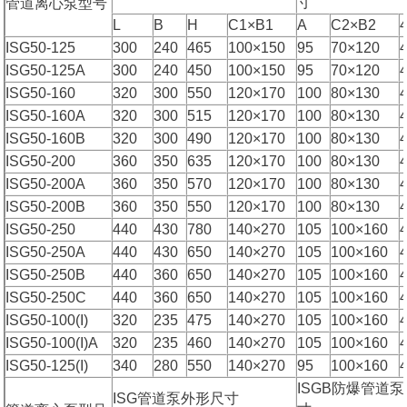
寸
管道离心泵型号
L
B
H
C1×B1
A
C2×B2
ISG50-125
300
240
465
100×150
95
70×120
ISG50-125A
300
240
450
100×150
95
70×120
ISG50-160
320
300
550
120×170
100
80×130
ISG50-160A
320
300
515
120×170
100
80×130
ISG50-160B
320
300
490
120×170
100
80×130
ISG50-200
360
350
635
120×170
100
80×130
ISG50-200A
360
350
570
120×170
100
80×130
ISG50-200B
360
350
550
120×170
100
80×130
ISG50-250
440
430
780
140×270
105
100×160
ISG50-250A
440
430
650
140×270
105
100×160
ISG50-250B
440
360
650
140×270
105
100×160
ISG50-250C
440
360
650
140×270
105
100×160
ISG50-100(I)
320
235
475
140×270
105
100×160
ISG50-100(I)A
320
235
460
140×270
105
100×160
ISG50-125(I)
340
280
550
140×270
95
100×160
ISGB防爆管道
ISG管道泵外形尺寸