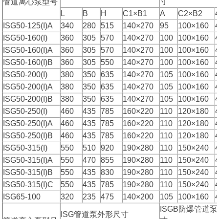
寸
管道离心泵型号
L
B
H
C1×B1
A
C2×B2
ISG50-125(I)A
340
280
515
140×270
95
100×160
ISG50-160(I)
360
305
570
140×270
100
100×160
ISG50-160(I)A
360
305
570
140×270
100
100×160
ISG50-160(I)B
360
305
550
140×270
100
100×160
ISG50-200(I)
380
350
635
140×270
105
100×160
ISG50-200(I)A
380
350
635
140×270
105
100×160
ISG50-200(I)B
380
350
635
140×270
105
100×160
ISG50-250(I)
460
435
785
160×220
110
120×180
ISG50-250(I)A
460
435
785
160×220
110
120×180
ISG50-250(I)B
460
435
785
160×220
110
120×180
ISG50-315(I)
550
510
920
190×280
110
150×240
ISG50-315(I)A
550
470
855
190×280
110
150×240
ISG50-315(I)B
550
435
830
190×280
110
150×240
ISG50-315(I)C
550
435
785
190×280
110
150×240
ISG65-100
320
235
475
140×200
105
100×160
ISGB防爆管道
ISG管道泵外形尺寸