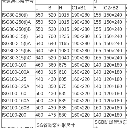
寸
管道离心泵型号
L
B
H
C1×B1
A
C2×B2
ISG80-250(I)
550
520
1015
190×280
155
150×240
ISG80-250(I)A
550
520
1015
190×280
155
150×240
ISG80-250(I)B
550
520
1015
190×280
155
150×240
ISG80-315(I)
640
700
1235
190×280
165
150×240
ISG80-315(I)A
640
640
1165
190×280
165
150×240
ISG80-315(I)B
640
580
1080
190×280
165
150×240
ISG80-315(I)C
640
520
1040
190×280
165
150×240
ISG100-100
460
360
675
160×220
140
120×180
ISG100-100A
460
315
610
160×220
140
120×180
ISG100-125
440
430
805
160×220
140
120×180
ISG100-125A
440
350
675
160×220
140
120×180
ISG100-160
500
430
835
160×220
160
120×180
ISG100-160A
500
430
835
160×220
160
120×180
ISG100-160B
500
430
835
160×220
160
120×180
ISG100-200
480
475
880
160×220
140
120×180
ISGB防爆管道
ISG管道泵外形尺寸