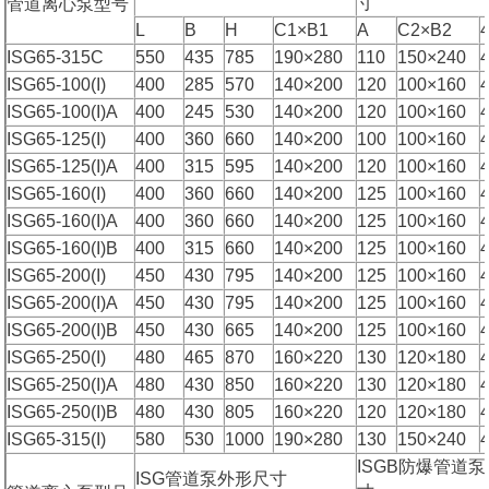
寸
管道离心泵型号
L
B
H
C1×B1
A
C2×B2
ISG65-315C
550
435
785
190×280
110
150×240
ISG65-100(I)
400
285
570
140×200
120
100×160
ISG65-100(I)A
400
245
530
140×200
120
100×160
ISG65-125(I)
400
360
660
140×200
100
100×160
ISG65-125(I)A
400
315
595
140×200
120
100×160
ISG65-160(I)
400
360
660
140×200
125
100×160
ISG65-160(I)A
400
360
660
140×200
125
100×160
ISG65-160(I)B
400
315
660
140×200
125
100×160
ISG65-200(I)
450
430
795
140×200
125
100×160
ISG65-200(I)A
450
430
795
140×200
125
100×160
ISG65-200(I)B
450
430
665
140×200
125
100×160
ISG65-250(I)
480
465
870
160×220
130
120×180
ISG65-250(I)A
480
430
850
160×220
130
120×180
ISG65-250(I)B
480
430
805
160×220
120
120×180
ISG65-315(I)
580
530
1000
190×280
130
150×240
ISGB防爆管道
ISG管道泵外形尺寸