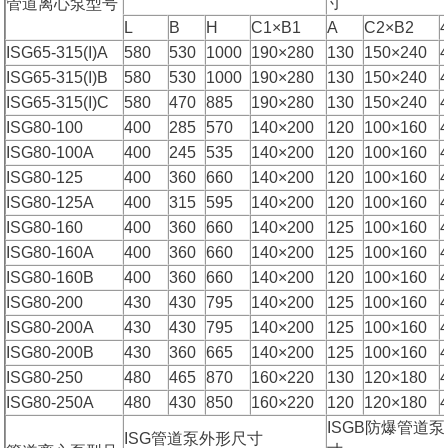
寸
管道离心泵型号
L
B
H
C1×B1
A
C2×B2
ISG65-315(I)A
580
530
1000
190×280
130
150×240
ISG65-315(I)B
580
530
1000
190×280
130
150×240
ISG65-315(I)C
580
470
885
190×280
130
150×240
ISG80-100
400
285
570
140×200
120
100×160
ISG80-100A
400
245
535
140×200
120
100×160
ISG80-125
400
360
660
140×200
120
100×160
ISG80-125A
400
315
595
140×200
120
100×160
ISG80-160
400
360
660
140×200
125
100×160
ISG80-160A
400
360
660
140×200
125
100×160
ISG80-160B
400
360
660
140×200
120
100×160
ISG80-200
430
430
795
140×200
125
100×160
ISG80-200A
430
430
795
140×200
125
100×160
ISG80-200B
430
360
665
140×200
125
100×160
ISG80-250
480
465
870
160×220
130
120×180
ISG80-250A
480
430
850
160×220
120
120×180
ISGB防爆管道
ISG管道泵外形尺寸