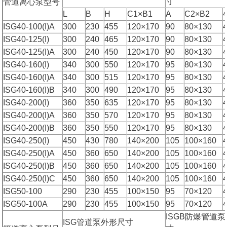
寸
管道离心泵型号
L
B
H
C1×B1
A
C2×B2
ISG40-100(I)A
300
230
455
120×170
90
80×130
ISG40-125(I)
300
240
465
120×170
90
80×130
ISG40-125(I)A
300
240
450
120×170
90
80×130
ISG40-160(I)
340
300
550
120×170
95
80×130
ISG40-160(I)A
340
300
515
120×170
95
80×130
ISG40-160(I)B
340
300
490
120×170
95
80×130
ISG40-200(I)
360
350
635
120×170
95
80×130
ISG40-200(I)A
360
350
570
120×170
95
80×130
ISG40-200(I)B
360
350
550
120×170
95
80×130
ISG40-250(I)
450
430
780
140×200
105
100×160
ISG40-250(I)A
450
360
650
140×200
105
100×160
ISG40-250(I)B
450
360
650
140×200
105
100×160
ISG40-250(I)C
450
360
650
140×200
105
100×160
ISG50-100
290
230
455
100×150
95
70×120
ISG50-100A
290
230
455
100×150
95
70×120
ISGB防爆管道
ISG管道泵外形尺寸