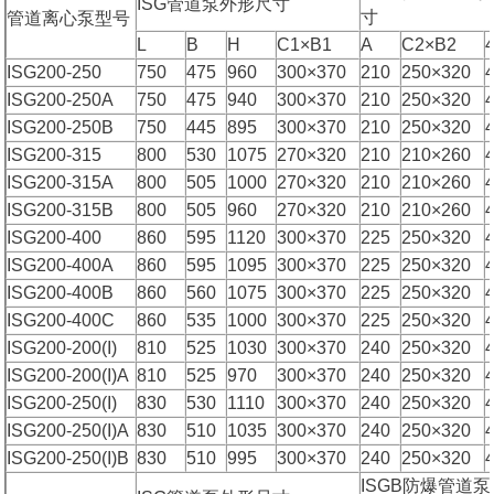
ISG管道泵外形尺寸
寸
管道离心泵型号
L
B
H
C1×B1
A
C2×B2
ISG200-250
750
475
960
300×370
210
250×320
ISG200-250A
750
475
940
300×370
210
250×320
ISG200-250B
750
445
895
300×370
210
250×320
ISG200-315
800
530
1075
270×320
210
210×260
ISG200-315A
800
505
1000
270×320
210
210×260
ISG200-315B
800
505
960
270×320
210
210×260
ISG200-400
860
595
1120
300×370
225
250×320
ISG200-400A
860
595
1095
300×370
225
250×320
ISG200-400B
860
560
1075
300×370
225
250×320
ISG200-400C
860
535
1000
300×370
225
250×320
ISG200-200(I)
810
525
1030
300×370
240
250×320
ISG200-200(I)A
810
525
970
300×370
240
250×320
ISG200-250(I)
830
530
1110
300×370
240
250×320
ISG200-250(I)A
830
510
1035
300×370
240
250×320
ISG200-250(I)B
830
510
995
300×370
240
250×320
ISGB防爆管道