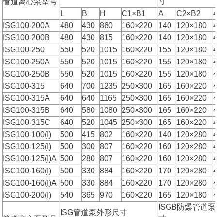
寸
管道离心泵型号
L
B
H
C1×B1
A
C2×B2
ISG100-200A
480
430
860
160×220
140
120×180
ISG100-200B
480
430
815
160×220
140
120×180
ISG100-250
550
520
1015
160×220
155
120×180
ISG100-250A
550
520
1015
160×220
155
120×180
ISG100-250B
550
520
1015
160×220
155
120×180
ISG100-315
640
700
1235
250×300
165
160×220
ISG100-315A
640
640
1165
250×300
165
160×220
ISG100-315B
640
580
1080
250×300
165
160×220
ISG100-315C
640
520
1045
250×300
165
160×220
ISG100-100(I)
500
415
802
160×220
140
120×280
ISG100-125(I)
500
300
807
160×220
160
120×280
ISG100-125(I)A
500
280
807
160×220
160
120×280
ISG100-160(I)
500
330
884
160×220
170
120×280
ISG100-160(I)A
500
330
884
160×220
170
120×280
ISG100-200(I)
540
365
970
160×220
165
120×180
ISGB防爆管道
ISG管道泵外形尺寸