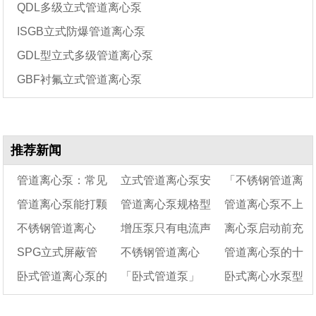
QDL多级立式管道离心泵
ISGB立式防爆管道离心泵
GDL型立式多级管道离心泵
GBF衬氟立式管道离心泵
推荐新闻
管道离心泵：常见
立式管道离心泵安
「不锈钢管道离
管道离心泵能打颗
管道离心泵规格型
管道离心泵不上
的几种故障和排除方
装方法说明及安装示
心泵」IHG立式不
不锈钢管道离心
增压泵只有电流声
离心泵启动前充
法「已解决」
粒污泥吗
意图
号及型号意义
锈钢管道泵性能参
水的原因
SPG立式屏蔽管
不锈钢管道离心
管道离心泵的十
泵：管道离心泵如何
不转是怎么回事?
数选型数据表
水的七个方法
卧式管道离心泵的
「卧式管道泵」
卧式离心水泵型
选择和使用注意事项
道离心泵结构图及性
泵-管道离心泵
个安装注意事项及
能参数选型表
适用范围
ISWH不锈钢卧式管
15个使用注意事项
号规格表及结构图