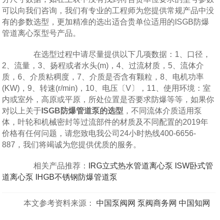
可以向我们咨询，我们有专业的工程师为您提供常规产品中没
有的参数选型，更加精准的选出适合贵单位适用的ISGB防爆
管道离心泵型号产品。
在选型过程中请尽量提供以下几项数据：1、口径，
2、流量，3、扬程或者水头(m)，4、过流材质，5、流体介
质，6、介质粘稠度，7、介质是否含有颗粒，8、电机功率
(KW)，9、转速(r/min)，10、电压〔V〕，11、使用环境：室
内或室外，高原或平原，所处位置是否要求防爆等等，如果你
对以上关于
ISGB防爆管道泵的选型
，不同流体介质适用泵
体，叶轮和机械密封等过流部件的材质及不同配置的2019年
价格有任何问题，请您致电我公司24小时热线400-6656-
887，我们将竭诚为您提供优质的服务。
相关产品推荐：
IRG立式热水管道离心泵
ISW卧式管
道离心泵
IHGB不锈钢防爆管道泵
本文参考资料来源：
中国泵阀网
泵阀商务网
中国知网