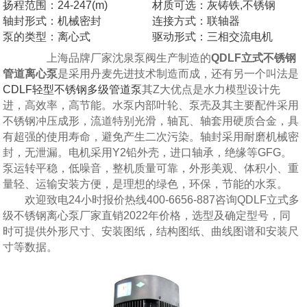
扬程范围：24-247(m)
材质可选：灰铸铁,不锈钢
轴封形式：机械密封
连接方式：联轴器
泵的类型：离心式
驱动形式：三相交流电机
上海品牌厂家沈泉泵阀生产制造的
QDLF立式不锈钢
管道离心泵
是采用丹麦先进技术制造而成，还有另一个叫法是
CDLF轻型不锈钢多级管道泵
其Z大优点是水力模型设计先
进，高效率，高节能。水泵内部叶轮、泵壳及其主要配件采用
不锈钢冲压成形，流道特别光滑，轴瓦、轴套用硬质合金，具
有超强的使用寿命，避免产生二次污染。轴封采用耐磨机械密
封，无泄漏。电机采用Y2铅外壳，进口轴承，绝缘等GFG。
泵运转平稳，低噪音，整机质量可靠，外形美观、体积小、重
量轻、运输安装方便，是理想的绿色，环保，节能的水泵。
欢迎致电24小时报价热线400-6656-887咨询QDLF立式多
级不锈钢离心泵厂家直销2022年价格，选型及确定型号，同
时可提供外形尺寸、安装图纸，结构图纸、曲线图谱和安装尺
寸等数据。