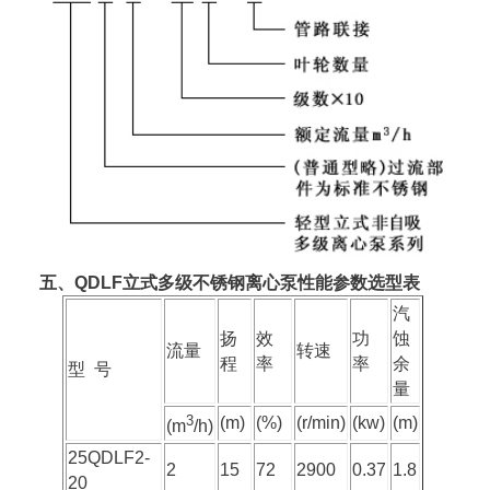
五、QDLF立式多级不锈钢离心泵性能参数选型表
汽
扬
效
功
蚀
流量
转速
程
率
率
余
型 号
量
3
(m)
(%)
(r/min)
(kw)
(m)
(m
/h)
25QDLF2-
2
15
72
2900
0.37
1.8
20