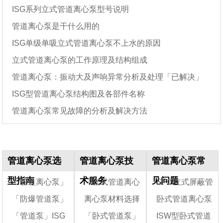
ISG系列立式管道离心泵型号说明
管道离心泵是干什么用的
ISG单级单吸立式管道离心泵不上水的原因
立式管道离心泵的工作原理及结构组成
管道离心泵：振动大及声响异常分析及处理「已解决」
ISG型管道离心泵结构图及各部件名称
管道离心泵常见故障的分析及解决方法
管道离心泵选
管道离心泵技
管道离心泵常
型指南
术服务
见问题
「管道离心泵」
「立式管道离心
SPG立式屏蔽管
「防爆管道泵」
离心泵材料选择
卧式管道离心泵
管道泵选型基本依
泵」管道泵各种型
道离心泵的规格型
「管道泵」ISG
「卧式管道泵」
ISW型卧式管道
据和型号怎么看
ISGB防爆管道离心
号的产品特点大全
时应该考虑的因素
号及型号含义
的用途和特点