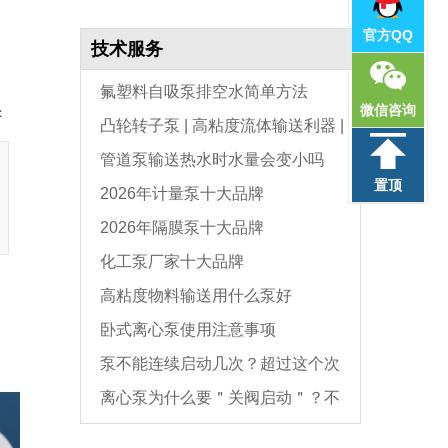
官方QQ
技术服务
氟塑料自吸泵排空水简单方法
微信咨询
：
凸轮转子泵 | 高粘度流体输送利器 |
管道泵输送热水时水量会变小吗
选型与维护全指南
置顶
2026年计量泵十大品牌
2026年隔膜泵十大品牌
化工泵厂家十大品牌
高粘度物料输送用什么泵好
卧式离心泵使用注意事项
泵不能连续启动几次？超过这个次
离心泵为什么要＂关阀启动＂？不
数，电机必坏
是怕烧电机，而是这个原因