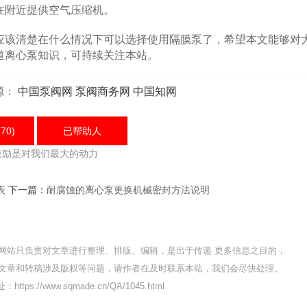
在附近提供空气压缩机。
该清楚在什么情况下可以选择使用隔膜泵了，希望本文能够对
道离心泵知识，可持续关注本站。
源：
中国泵阀网
泵阀商务网
中国知网
70)
已帮助
人
鼓励是对我们最大的动力
表
下一篇：
耐腐蚀的离心泵更换机械密封方法说明
网站只负责对文章进行整理、排版、编辑，是出于传递 更多信息之目的，
文章和转稿涉及版权等问题，请作者在及时联系本站，我们会尽快处理。
ttps://www.sqmade.cn/QA/1045.html