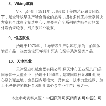
8、Viking威肯
Viking始创于1911年，现隶属于美国艺达思集团旗
下，是全球较早生产啮合齿轮的品牌，拥有多种正排量泵解决
方案和全球多个制造中心，主要生产全系列的内啮合齿轮泵、
外啮合齿轮泵、滑片泵和凸轮泵。
9、恒盛泵业
始建于1973年，主导研发生产以容积泵为主的流体
输送产品，涵盖齿轮泵/单螺杆泵离心泵等系列泵类产品。
10、天津泵业
天津泵业机械集团有限公司(原天津市工业泵总厂)是
国家骨干大型企业，始建于1956年，是我国螺杆泵和船用离
心泵的诞生地，也是国内规模大、品种全、技术力量雄厚、加
工手段先进的螺杆泵和船用离心泵专业生产厂家之一。
本文参考资料来源：
中国泵阀网
泵阀商务网
中国知网