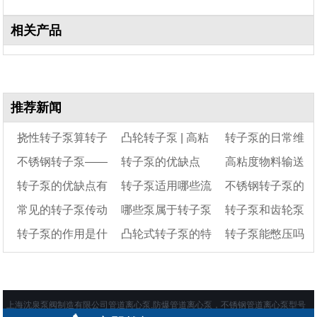
相关产品
推荐新闻
挠性转子泵算转子
凸轮转子泵 | 高粘
转子泵的日常维
不锈钢转子泵——
转子泵的优缺点
高粘度物料输送
泵吗
度流体输送利器 | 选
护与保养
转子泵的优缺点有
转子泵适用哪些流
不锈钢转子泵的
凸轮转子泵
型与维护全指南
用什么泵好
常见的转子泵传动
哪些泵属于转子泵
转子泵和齿轮泵
哪些
体输送
工作原理及应用范
转子泵的作用是什
凸轮式转子泵的特
转子泵能憋压吗
方式有哪些
围
的区别
么
点和适用范围
上海沈泉泵阀制造有限公司管道离心泵,防爆管道离心泵，不锈钢管道离心泵型号