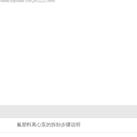
ww.sqmade.cn/QA/1122.html
氟塑料离心泵的拆卸步骤说明