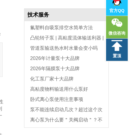
官方QQ
技术服务
氟塑料自吸泵排空水简单方法
微信咨询
：
凸轮转子泵 | 高粘度流体输送利器 |
管道泵输送热水时水量会变小吗
选型与维护全指南
置顶
2026年计量泵十大品牌
2026年隔膜泵十大品牌
化工泵厂家十大品牌
高粘度物料输送用什么泵好
卧式离心泵使用注意事项
性
剂
泵不能连续启动几次？超过这个次
一
离心泵为什么要＂关阀启动＂？不
数，电机必坏
是怕烧电机，而是这个原因