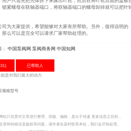
用户只需先把壳体拆下来露出叶轮，然后在将叶轮后面的盖板
，锁紧螺母在联轴器端口，将联轴器端口的螺母卸掉就可以把叶
。
公司为大
家
提供，希望能够对大家有所帮助。另外，值得说明的
，那么可以是完全可以请求厂家帮助处理的。
源：
中国泵阀网
泵阀商务网
中国知网
31)
已帮助
人
鼓励是对我们最大的动力
泵规格型号
网站只负责对文章进行整理、排版、编辑，是出于传递 更多信息之目的，
文章和转稿涉及版权等问题，请作者在及时联系本站，我们会尽快处理。