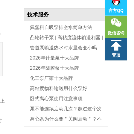
官方QQ
技术服务
氟塑料自吸泵排空水简单方法
微信咨询
：
凸轮转子泵 | 高粘度流体输送利器 |
管道泵输送热水时水量会变小吗
选型与维护全指南
置顶
2026年计量泵十大品牌
2026年隔膜泵十大品牌
化工泵厂家十大品牌
高粘度物料输送用什么泵好
卧式离心泵使用注意事项
上
泵不能连续启动几次？超过这个次
离心泵为什么要＂关阀启动＂？不
数，电机必坏
时
是怕烧电机，而是这个原因