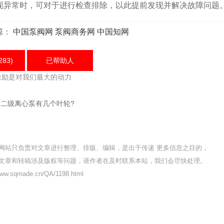
现异常时，可对于进行检查排除，以此提前发现并解决故障问题
源：
中国泵阀网
泵阀商务网
中国知网
283)
已帮助
人
鼓励是对我们最大的动力
?二级离心泵有几个叶轮?
网站只负责对文章进行整理、排版、编辑，是出于传递 更多信息之目的，
文章和转稿涉及版权等问题，请作者在及时联系本站，我们会尽快处理。
w.sqmade.cn/QA/1198.html