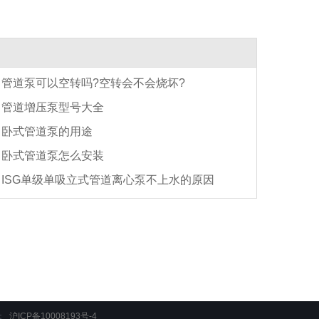
管道泵可以空转吗?空转会不会烧坏?
管道增压泵型号大全
卧式管道泵的用途
卧式管道泵怎么安装
ISG单级单吸立式管道离心泵不上水的原因
：
沪ICP备10008193号-4