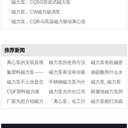
「磁力泵」CQSG管道式磁力泵
「磁力泵」CW磁力旋涡泵
「磁力泵」CQB-G高温磁力驱动离心泵
推荐新闻
离心泵的安装及维
磁力泵的使用方法
磁力泵有机械密
氟塑料磁力泵——
磁力泵有没有自吸
抽硫酸用什么水
修保养方法
与注意事项
封吗
磁力泵不上水是怎
不锈钢磁力泵为什
磁力泵_磁力泵
耐腐蚀磁力泵
功能
泵好
CQF塑料磁力驱
磁力泵允许出口关
耐腐蚀磁力泵的
么回事？要怎样修
么会生锈
类型
厂家为您介绍磁力
「离心泵」化工行
磁力泵能打浓硫
理？
动泵性能参数选型表
闭吗
结构及6个注意事项
及结构图
泵的工作原理和应用
业常见的三种离心泵
酸吗
领域
的选型方法