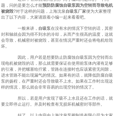
题，问的是要怎么才能
预防防腐蚀自吸泵因为空转而导致电机
被烧毁
?对于这样的问题，上海沈泉
自吸泵厂家
便为大家整理
出了以下内容，大家请跟着小编一起来看看吧。
一般来讲，
自吸泵
在没有水的情况下空转的话，其密
封和轴就会因为得不到水的冷却，从而产生很高的温度，这就
会导致，机械密封被烧毁，甚至在情况严重时还会将电机给毁
坏。
因此，用户若是想要防止防腐蚀自吸泵因为空转而出
现电机被烧毁的话，那么就需要保证在使用前泵体内灌有足够
的引液，并把螺塞给拧紧，管路在连接时也应该紧密无间隙，
进水管路不能出现漏气的情况。如果有的话，就降低防腐自吸
泵的扬程，在严重时还会导致吸不上水。如果在工作时出现这
样的情况，那么就会非常容易的出现空转的情况了。
所以，若是用户发现了吸不上水且还在工作的话，就
要立即停止运行。并及时检查有无损坏机械密封等部件。
好了，以上内容由上海沈泉泵阀制造有限公司为大家