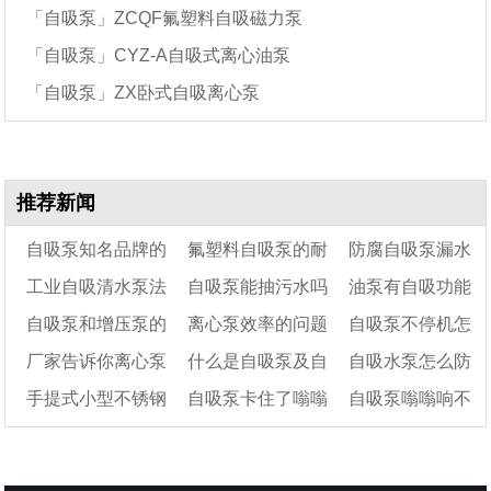
「自吸泵」ZCQF氟塑料自吸磁力泵
「自吸泵」CYZ-A自吸式离心油泵
「自吸泵」ZX卧式自吸离心泵
推荐新闻
自吸泵知名品牌的
氟塑料自吸泵的耐
防腐自吸泵漏水
工业自吸清水泵法
自吸泵能抽污水吗
油泵有自吸功能
十大排名
腐蚀性能怎么样
的原因及解决办法
自吸泵和增压泵的
离心泵效率的问题
自吸泵不停机怎
兰损坏的原因有哪
吗
厂家告诉你离心泵
什么是自吸泵及自
自吸水泵怎么防
些?
区别在哪儿
和提升的方法
么调
手提式小型不锈钢
自吸泵卡住了嗡嗡
自吸泵嗡嗡响不
和自吸泵的区别有哪
吸泵工作原理图
冻
些?
自吸泵（25WBZS3-
响怎么办
上水原因及解决方
10）
法有哪些?