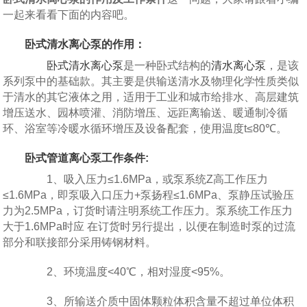
一起来看看下面的内容吧。
卧式清水离心泵的作用：
卧式清水离心泵
是一种卧式结构的
清水离心泵
，是该
系列泵中的基础款。其主要是供输送清水及物理化学性质类似
于清水的其它液体之用，适用于工业和城市给排水、高层建筑
增压送水、园林喷灌、消防增压、远距离输送、暖通制冷循
环、浴室等冷暖水循环增压及设备配套，使用温度t≤80℃。
卧式管道离心泵工作条件:
1、吸入压力≤1.6MPa，或泵系统Z高工作压力
≤1.6MPa，即泵吸入口压力+泵扬程≤1.6MPa、泵静压试验压
力为2.5MPa，订货时请注明系统工作压力。泵系统工作压力
大于1.6MPa时应 在订货时另行提出，以便在制造时泵的过流
部分和联接部分采用铸钢材料。
2、环境温度<40℃，相对湿度<95%。
3、所输送介质中固体颗粒体积含量不超过单位体积