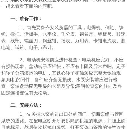
一起来看看下面的内容吧。
一、准备工作：
1、首先要备齐安装所需的工具，电焊机、倒链、铁
锤、撬扛、活扳手、水平仪、千分表、钢卷尺、钢板尺、转速
表、线坠、螺丝刀、钢丝钳、摇表、万用表、卡钳电流表、测
电笔、试铃、电子点温计。
2、电动机安装前应进行检查：电动机应完好，不应
有损伤现象。盘动转子应轻快，不应有卡阻及异常声响。定子
和转子分箱装运的电机，其铁心转子和轴颈应完整无锈蚀现
象;电机的附件、备件应齐全无损伤。水泵安装前应进行检
查：泵轴盘动应无明显的卡阻及异常;应明检查泵的转向及各
固定连接部位有无松动。
二、安装方法：
1、先关掉水泵的进出口处的阀门，切断泵组与管网
系统的通路。在配电室断开所要拆除的机组的电源，并挂上醒
目的标示。然后依次拆掉电缆线，打开泵体与管路的法兰连接