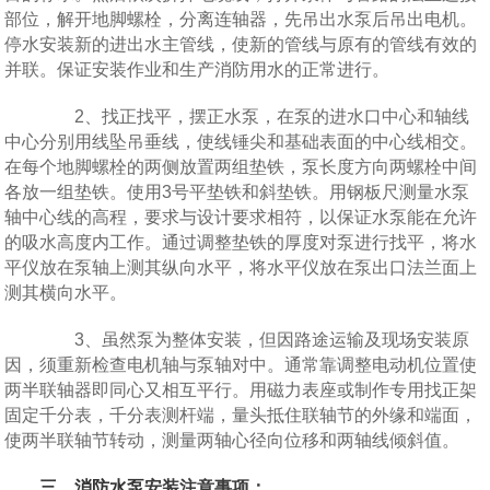
部位，解开地脚螺栓，分离连轴器，先吊出水泵后吊出电机。
停水安装新的进出水主管线，使新的管线与原有的管线有效的
并联。保证安装作业和生产消防用水的正常进行。
2、找正找平，摆正水泵，在泵的进水口中心和轴线
中心分别用线坠吊垂线，使线锤尖和基础表面的中心线相交。
在每个地脚螺栓的两侧放置两组垫铁，泵长度方向两螺栓中间
各放一组垫铁。使用3号平垫铁和斜垫铁。用钢板尺测量水泵
轴中心线的高程，要求与设计要求相符，以保证水泵能在允许
的吸水高度内工作。通过调整垫铁的厚度对泵进行找平，将水
平仪放在泵轴上测其纵向水平，将水平仪放在泵出口法兰面上
测其横向水平。
3、虽然泵为整体安装，但因路途运输及现场安装原
因，须重新检查电机轴与泵轴对中。通常靠调整电动机位置使
两半联轴器即同心又相互平行。用磁力表座或制作专用找正架
固定千分表，千分表测杆端，量头抵住联轴节的外缘和端面，
使两半联轴节转动，测量两轴心径向位移和两轴线倾斜值。
三、
消防水泵
安装注意事项：