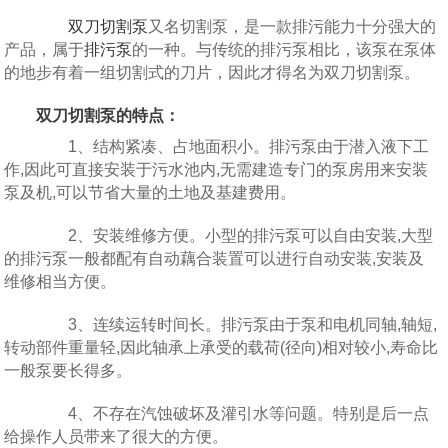
双刀切割泵
又名切割泵，是一款排污能力十分强大的
产品，属于
排污泵
的一种。与传统的排污泵相比，该泵在泵体
的地步有着一组切割式的刀片，因此才得名为双刀切割泵。
双刀切割泵的特点：
1、结构紧凑、占地面积小。排污泵由于潜入液下工
作,因此可直接安装于污水池内,无需建造专门的泵房用来安装
泵及机,可以节省大量的土地及基建费用。
2、安装维修方便。小型的排污泵可以自由安装,大型
的排污泵一般都配有自动藕合装置可以进行自动安装,安装及
维修相当方便。
3、连续运转时间长。排污泵由于泵和电机同轴,轴短,
转动部件重量轻,因此轴承上承受的载荷(径向)相对较小,寿命比
一般泵要长得多。
4、不存在汽蚀破坏及灌引水等问题。特别是后一点
给操作人员带来了很大的方便。