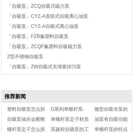
「自吸泵」ZCQ自吸式磁力泵
「自吸泵」CYZ-A直联式自吸离心油泵
「自吸泵」CYZ-A自吸式离心油泵
「自吸泵」FZB氟塑料自吸泵
「自吸泵」ZCQF氟塑料自吸磁力泵
Z型不锈钢自吸泵
「自吸泵」ZW自吸式无堵塞排污泵
推荐新闻
塑料自吸泵怎么拆
G系列单螺杆泵-
微型自吸水泵的
自吸泵抽水会断断
单螺杆泵定子材质
油泵有自吸功能
开
力推上海沈泉泵阀有
工作原理及保养步
螺杆泵定子怎么拆
高扬程自吸泵的工
单螺杆泵的特点
续续的，有影响吗
限公司
介绍
骤
吗