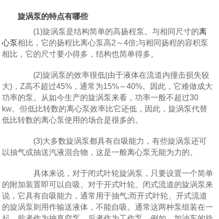
旋涡泵的特点有哪些
(1)旋涡泵是结构简单的高扬程泵。与相同尺寸的
离
心泵
相比，它的扬程比离心泵高2～4倍;与相同扬程的容积泵
相比，它的尺寸要小得多，结构也简单得多。
(2)旋涡泵的效率很低(由于液体在流道内撞击损失较
大)，Z高不超过45%，通常为15%～40%。因此，它难做成大
功率的泵。从如今生产的旋涡泵来看，功率一般不超过30
kw。但低比转数的离心泵效率比它还低，因此，旋涡泵代替
低比转数的离心泵使用的场合是很多的。
(3)大多数旋涡泵都具有自吸能力，有些旋涡泵还可
以抽气或抽送汽液混合物，这是一般离心泵无能为力的。
具体来说，对于闭式叶轮旋涡泵，只要设置一个简单
的附加装置即可以自吸。对于开式叶轮、闭式流道的旋涡泵来
说，它具有自吸能力，通常用于抽气;而开式叶轮、开式流道
的旋涡泵则用作输送液体，不能自吸。通常这两种泵组装在一
起，前者作为抽真空泵，后者作为工作泵。例如，加油车的旋