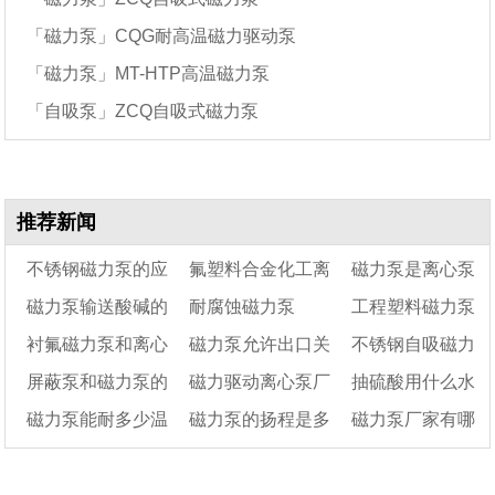
「磁力泵」CQG耐高温磁力驱动泵
「磁力泵」MT-HTP高温磁力泵
「自吸泵」ZCQ自吸式磁力泵
推荐新闻
不锈钢磁力泵的应
氟塑料合金化工离
磁力泵是离心泵
磁力泵输送酸碱的
耐腐蚀磁力泵
工程塑料磁力泵
用场景
心泵——氟塑料合金
的一种吗
衬氟磁力泵和离心
磁力泵允许出口关
不锈钢自吸磁力
原理
磁力泵结构图
的流量不足怎么解
屏蔽泵和磁力泵的
磁力驱动离心泵厂
抽硫酸用什么水
泵有什么区别
闭吗
决?
泵结构组成及特点
磁力泵能耐多少温
磁力泵的扬程是多
磁力泵厂家有哪
区别在哪
家十大品牌排行榜
泵好
度
少米
些