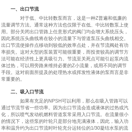
一、出口节流
对于低、中比转数泵而言，这是一种Z普遍和低廉的
流量调节方法。通常这种方法也仅限于在低、中比转数泵上使
用。部分关闭出口管路上任意形式的阀门均会增大系统压头，
因此系统压头曲线将在较小的流量下与管道泵压头曲线相交。
出口节流使操作点移动到较低的效率点处，并在节流阀处有功
率损失。这对大型的泵装置可能很重要，而投资较高的调节方
法可能在经济性上更具吸引力。节流至关死点可能引起泵内流
体过热，可以用旁路来维持必要的Z小流量，或用不同的调节
手段。这对前面所提及的处理热水或挥发性液体的泵而言是非
常重要的。
二、吸入口节流
如果有充足的NPSH可以利用，那么在吸入管路可以
通过节流节省一些功率。因为出口节流会造成液体的过热或汽
化，所以喷气发动机燃料管道泵常采用入口节流。在流量很小
的情况下，这些泵的叶轮只是部分地充满液体，因此，输入功
率和温升约为出口节流时叶轮充分运转位的1/30凝结水泵的流