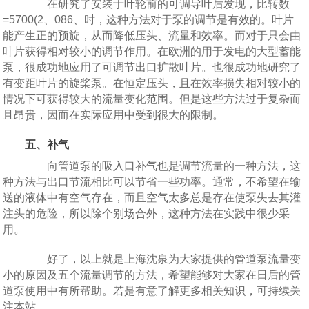
在研究了安装于叶轮前的可调导叶后发现，比转数
=5700(2、086、时，这种方法对于泵的调节是有效的。叶片
能产生正的预旋，从而降低压头、流量和效率。而对于只会由
叶片获得相对较小的调节作用。在欧洲的用于发电的大型蓄能
泵，很成功地应用了可调节出口扩散叶片。也很成功地研究了
有变距叶片的旋桨泵。在恒定压头，且在效率损失相对较小的
情况下可获得较大的流量变化范围。但是这些方法过于复杂而
且昂贵，因而在实际应用中受到很大的限制。
五、补气
向管道泵的吸入口补气也是调节流量的一种方法，这
种方法与出口节流相比可以节省一些功率。通常，不希望在输
送的液体中有空气存在，而且空气太多总是存在使泵失去其灌
注头的危险，所以除个别场合外，这种方法在实践中很少采
用。
好了，以上就是上海沈泉为大家提供的管道泵流量变
小的原因及五个流量调节的方法，希望能够对大家在日后的管
道泵使用中有所帮助。若是有意了解更多相关知识，可持续关
注本站。